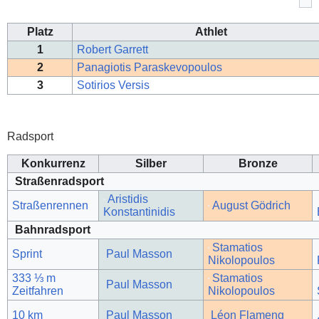
Platz
Athlet
1
Robert Garrett
2
Panagiotis Paraskevopoulos
3
Sotirios Versis
Radsport
Konkurrenz
Silber
Bronze
Straßenradsport
Aristidis
Straßenrennen
August Gödrich
Konstantinidis
Bahnradsport
Stamatios
Sprint
Paul Masson
Nikolopoulos
333 ⅓ m
Stamatios
Paul Masson
Zeitfahren
Nikolopoulos
10 km
Paul Masson
Léon Flameng