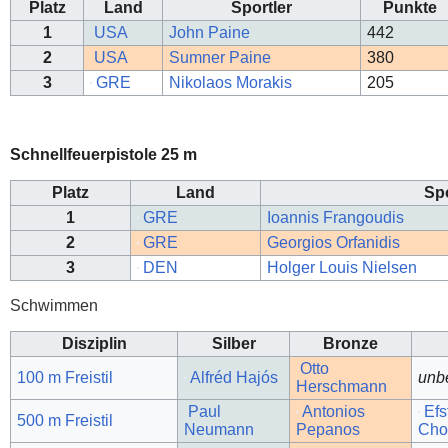
Platz
Land
Sportler
Punkte
1
USA
John Paine
442
2
USA
Sumner Paine
380
3
GRE
Nikolaos Morakis
205
Schnellfeuerpistole 25 m
Platz
Land
Spo
1
GRE
Ioannis Frangoudis
2
GRE
Georgios Orfanidis
3
DEN
Holger Louis Nielsen
Schwimmen
Disziplin
Silber
Bronze
Otto
100 m Freistil
Alfréd Hajós
unb
Herschmann
Paul
Antonios
Efs
500 m Freistil
Neumann
Pepanos
Cho