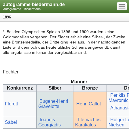
—
autogramme-biedermann.de
—
—
Autogramme - Biedermann
1896
* Bei den Olympischen Spielen 1896 und 1900 wurden keine
Goldmedaillen vergeben. Der Sieger erhielt eine Silber-, der Zweite
eine Bronzemedaille, der Dritte ging leer aus. In der nachfolgenden
Liste wird dennoch das heute übliche Schema angewandt, damit
alle Ergebnisse miteinander vergleichbar sind.
Fechten
Männer
Konkurrenz
Silber
Bronze
Dr
Periklis 
Mavromic
Eugène-Henri
Florett
Henri Callot
Gravelotte
Athanasi
Ioannis
Tilemachos
Holger L
Säbel
Georgiadis
Karakalos
Nielsen