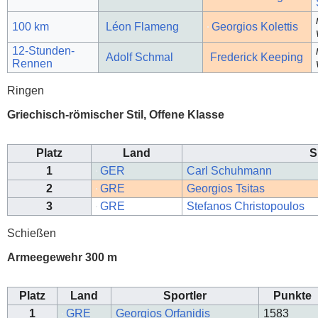
100 km
Léon Flameng
Georgios Kolettis
12-Stunden-
Adolf Schmal
Frederick Keeping
Rennen
Ringen
Griechisch-römischer Stil, Offene Klasse
Platz
Land
S
1
GER
Carl Schuhmann
2
GRE
Georgios Tsitas
3
GRE
Stefanos Christopoulos
Schießen
Armeegewehr 300 m
Platz
Land
Sportler
Punkte
1
GRE
Georgios Orfanidis
1583