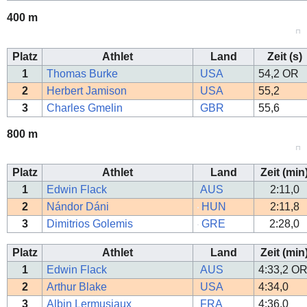
400 m
Platz
Athlet
Land
Zeit (s)
1
Thomas Burke
USA
54,2
OR
2
Herbert Jamison
USA
55,2
3
Charles Gmelin
GBR
55,6
800 m
Platz
Athlet
Land
Zeit (min
1
Edwin Flack
AUS
2:11,0
2
Nándor Dáni
HUN
2:11,8
3
Dimitrios Golemis
GRE
2:28,0
Platz
Athlet
Land
Zeit (min
1
Edwin Flack
AUS
4:33,2
O
2
Arthur Blake
USA
4:34,0
3
Albin Lermusiaux
FRA
4:36,0