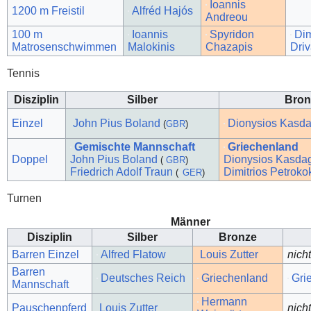
Ioannis
1200 m Freistil
Alfréd Hajós
Andreou
100 m
Ioannis
Spyridon
Dim
Matrosenschwimmen
Malokinis
Chazapis
Dri
Tennis
Disziplin
Silber
Bron
Einzel
John Pius Boland
Dionysios Kasda
(
GBR
)
Gemischte Mannschaft
Griechenland
Doppel
John Pius Boland
Dionysios Kasdag
(
GBR
)
Friedrich Adolf Traun
Dimitrios Petroko
(
GER
)
Turnen
Männer
Disziplin
Silber
Bronze
Barren Einzel
Alfred Flatow
Louis Zutter
nich
Barren
Deutsches Reich
Griechenland
Gri
Mannschaft
Hermann
Pauschenpferd
Louis Zutter
nich