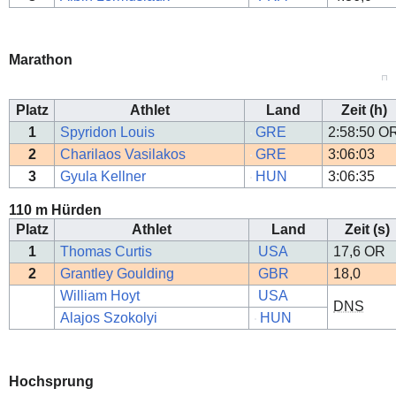
Marathon
Platz
Athlet
Land
Zeit (h)
1
Spyridon Louis
GRE
2:58:50
O
2
Charilaos Vasilakos
GRE
3:06:03
3
Gyula Kellner
HUN
3:06:35
110 m Hürden
Platz
Athlet
Land
Zeit (s)
1
Thomas Curtis
USA
17,6
OR
2
Grantley Goulding
GBR
18,0
William Hoyt
USA
DNS
Alajos Szokolyi
HUN
Hochsprung