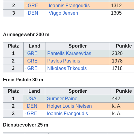
2
GRE
Ioannis Frangoudis
1312
3
DEN
Viggo Jensen
1305
Armeegewehr 200 m
Platz
Land
Sportler
Punkte
1
GRE
Pantelis Karasevdas
2320
2
GRE
Pavlos Pavlidis
1978
3
GRE
Nikolaos Trikoupis
1718
Freie Pistole 30 m
Platz
Land
Sportler
Punkte
1
USA
Sumner Paine
442
2
DEN
Holger Louis Nielsen
k. A.
3
GRE
Ioannis Frangoudis
k. A.
Dienstrevolver 25 m