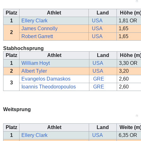
Platz
Athlet
Land
Höhe (m
1
Ellery Clark
USA
1,81
OR
James Connolly
USA
1,65
2
Robert Garrett
USA
1,65
Stabhochsprung
Platz
Athlet
Land
Höhe (m
1
William Hoyt
USA
3,30
OR
2
Albert Tyler
USA
3,20
Evangelos Damaskos
GRE
2,60
3
Ioannis Theodoropoulos
GRE
2,60
Weitsprung
Platz
Athlet
Land
Weite (m
1
Ellery Clark
USA
6,35
OR