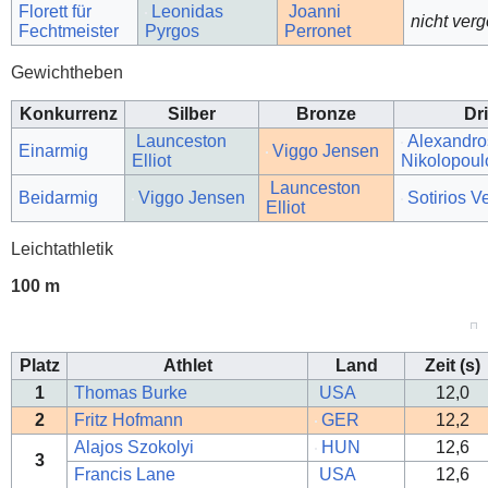
Florett für
Leonidas
Joanni
nicht ver
Fechtmeister
Pyrgos
Perronet
Gewichtheben
Konkurrenz
Silber
Bronze
Dri
Launceston
Alexandro
Einarmig
Viggo Jensen
Elliot
Nikolopoul
Launceston
Beidarmig
Viggo Jensen
Sotirios V
Elliot
Leichtathletik
100 m
Platz
Athlet
Land
Zeit (s)
1
Thomas Burke
USA
12,0
2
Fritz Hofmann
GER
12,2
Alajos Szokolyi
HUN
12,6
3
Francis Lane
USA
12,6