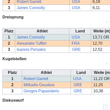
2
Robert Garrett
USA
6,18
3
James Connolly
USA
6,11
Dreisprung
Platz
Athlet
Land
Weite (m
1
James Connolly
USA
13,71
OR
2
Alexandre Tuffèri
FRA
12,70
3
Ioannis Persakis
GRE
12,52
Kugelstoßen
Platz
Athlet
Land
Weite (m
1
Robert Garrett
USA
11,22
OR
2
Miltiadis Gouskos
GRE
11,20
3
Giorgos Papasideris
GRE
10,36
Diskuswurf