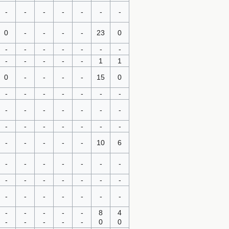
-
-
-
-
-
-
-
0
-
-
-
-
23
0
-
-
-
-
-
-
-
-
-
-
-
-
1
1
0
-
-
-
-
15
0
-
-
-
-
-
-
-
-
-
-
-
-
-
-
-
-
-
-
-
-
-
-
-
-
-
-
10
6
-
-
-
-
-
-
-
-
-
-
-
-
-
-
-
-
-
-
-
-
-
-
-
-
-
-
8
4
-
-
-
-
-
0
0