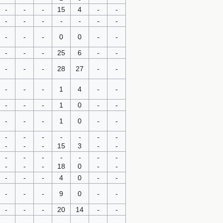
-
-
-
15
4
-
-
-
-
-
-
-
-
-
-
-
-
0
0
-
-
-
-
-
25
6
-
-
-
-
-
28
27
-
-
-
-
-
1
4
-
-
-
-
-
1
0
-
-
-
-
-
1
0
-
-
-
-
-
-
-
-
-
-
-
-
15
3
-
-
-
-
-
-
-
-
-
-
-
-
18
0
-
-
-
-
-
4
0
-
-
-
-
-
9
0
-
-
-
-
-
20
14
-
-