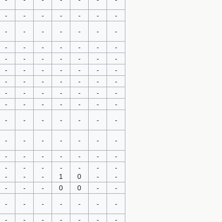
-
-
-
-
-
-
-
-
-
-
-
-
-
-
-
-
-
-
-
-
-
-
-
-
-
-
-
-
-
-
-
-
-
-
-
-
-
-
-
-
-
-
-
-
-
-
-
-
-
-
-
-
-
-
-
-
-
-
-
-
-
-
-
-
-
-
-
-
-
-
-
-
-
-
-
-
-
-
-
-
-
-
-
-
-
-
-
1
0
-
-
-
-
-
0
0
-
-
-
-
-
-
-
-
-
-
-
-
-
-
-
-