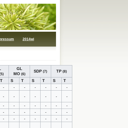
pressum
2014wi
L
GL
SDP
TP
(7)
(8)
MO
(5)
(6)
T
S
T
S
T
S
T
-
-
-
-
-
-
-
-
-
-
-
-
-
-
-
-
-
-
-
-
-
-
-
-
-
-
-
-
-
-
-
-
-
-
-
-
-
-
-
-
-
-