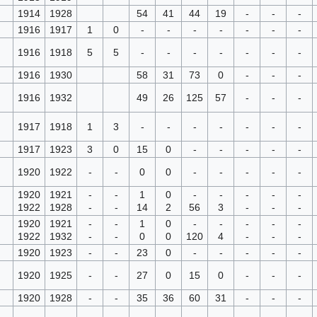
1914
1928
54
41
44
19
-
-
-
1916
1917
1
0
-
-
-
-
-
-
-
1916
1918
5
5
-
-
-
-
-
-
-
1916
1930
58
31
73
0
-
-
-
1916
1932
49
26
125
57
-
-
-
1917
1918
1
3
-
-
-
-
-
-
-
1917
1923
3
0
15
0
-
-
-
-
-
1920
1922
-
-
0
0
-
-
-
-
-
1920
1921
-
-
1
0
-
-
-
-
-
1922
1928
-
-
14
2
56
3
-
-
-
1920
1921
-
-
1
0
-
-
-
-
-
1922
1932
-
-
0
0
120
4
-
-
-
1920
1923
-
-
23
0
-
-
-
-
-
1920
1925
-
-
27
0
15
0
-
-
-
1920
1928
-
-
35
36
60
31
-
-
-