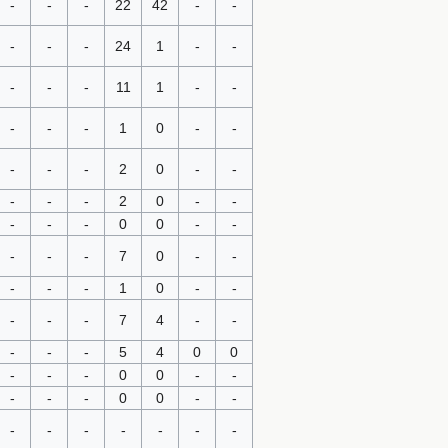
-
-
-
22
42
-
-
-
-
-
24
1
-
-
-
-
-
11
1
-
-
-
-
-
1
0
-
-
-
-
-
2
0
-
-
-
-
-
2
0
-
-
-
-
-
0
0
-
-
-
-
-
7
0
-
-
-
-
-
1
0
-
-
-
-
-
7
4
-
-
-
-
-
5
4
0
0
-
-
-
0
0
-
-
-
-
-
0
0
-
-
-
-
-
-
-
-
-