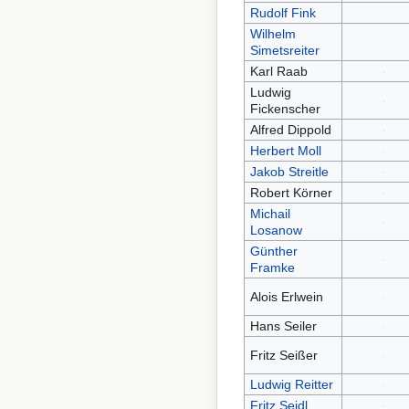
Rudolf Fink
Wilhelm
Simetsreiter
Karl Raab
Ludwig
Fickenscher
Alfred Dippold
Herbert Moll
Jakob Streitle
Robert Körner
Michail
Losanow
Günther
Framke
Alois Erlwein
Hans Seiler
Fritz Seißer
Ludwig Reitter
Fritz Seidl