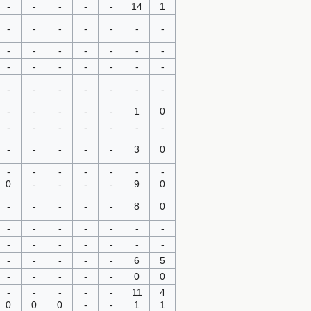
-
-
-
-
-
14
1
-
-
-
-
-
-
-
-
-
-
-
-
-
-
-
-
-
-
-
-
-
-
-
-
-
-
-
-
-
-
-
-
-
1
0
-
-
-
-
-
-
-
-
-
-
-
-
3
0
-
-
-
-
-
-
-
0
-
-
-
-
9
0
-
-
-
-
-
8
0
-
-
-
-
-
-
-
-
-
-
-
-
-
-
-
-
-
-
-
6
5
-
-
-
-
-
0
0
-
-
-
-
-
11
4
0
0
0
-
-
1
1