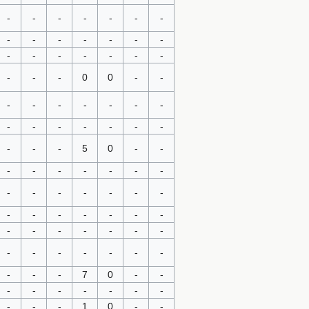
-
-
-
-
-
-
-
-
-
-
-
-
-
-
-
-
-
-
-
-
-
-
-
-
0
0
-
-
-
-
-
-
-
-
-
-
-
-
-
-
-
-
-
-
-
5
0
-
-
-
-
-
-
-
-
-
-
-
-
-
-
-
-
-
-
-
-
-
-
-
-
-
-
-
-
-
-
-
-
-
-
-
-
-
-
-
-
7
0
-
-
-
-
-
-
-
-
-
-
-
-
1
0
-
-