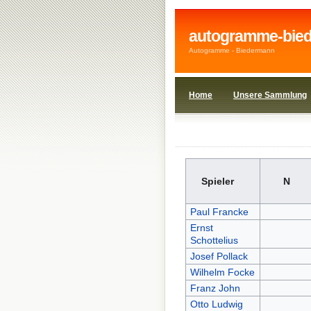
autogramme-bie
Autogramme - Biedermann
Home
Unsere Sammlung
1908wi
1920wi
Spieler
N
Paul Francke
Ernst
Schottelius
Josef Pollack
Wilhelm Focke
Franz John
Otto Ludwig