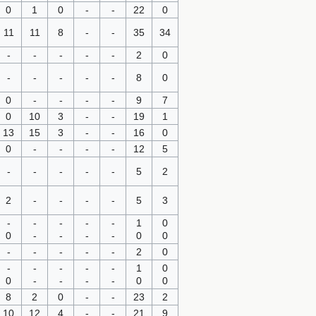
0
1
0
-
-
22
0
11
11
8
-
-
35
34
-
-
-
-
-
2
0
-
-
-
-
-
8
0
0
-
-
-
-
9
7
0
10
3
-
-
19
1
13
15
3
-
-
16
0
0
-
-
-
-
12
5
-
-
-
-
-
5
2
2
-
-
-
-
5
3
-
-
-
-
-
1
0
0
-
-
-
-
0
0
-
-
-
-
-
2
0
-
-
-
-
-
1
0
0
-
-
-
-
0
0
8
2
0
-
-
23
2
10
12
4
-
-
21
9