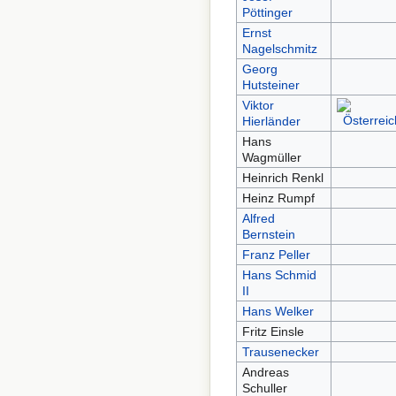
Pöttinger
Ernst
Nagelschmitz
Georg
Hutsteiner
Viktor
Hierländer
Hans
Wagmüller
Heinrich Renkl
Heinz Rumpf
Alfred
Bernstein
Franz Peller
Hans Schmid
II
Hans Welker
Fritz Einsle
Trausenecker
Andreas
Schuller