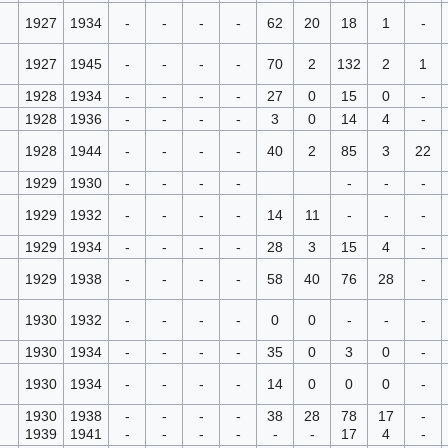
1927
1934
-
-
-
-
62
20
18
1
-
1927
1945
-
-
-
-
70
2
132
2
1
1928
1934
-
-
-
-
27
0
15
0
-
1928
1936
-
-
-
-
3
0
14
4
-
1928
1944
-
-
-
-
40
2
85
3
22
1929
1930
-
-
-
-
-
-
-
1929
1932
-
-
-
-
14
11
-
-
-
1929
1934
-
-
-
-
28
3
15
4
-
1929
1938
-
-
-
-
58
40
76
28
-
1930
1932
-
-
-
-
0
0
-
-
-
1930
1934
-
-
-
-
35
0
3
0
-
1930
1934
-
-
-
-
14
0
0
0
-
1930
1938
-
-
-
-
38
28
78
17
-
1939
1941
-
-
-
-
-
-
17
4
-