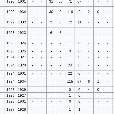
1920
1931
-
-
31
50
71
67
-
-
-
1920
1934
-
-
30
0
118
2
2
0
-
1922
1932
-
-
2
0
72
11
-
-
-
1923
1923
-
-
6
5
-
-
-
-
-
1923
1924
-
-
-
-
1
0
-
-
-
1923
1925
-
-
-
-
9
0
-
-
-
1924
1927
-
-
-
-
1
0
-
-
-
1924
1928
-
-
-
-
24
0
-
-
-
1924
1931
-
-
-
-
22
0
-
-
-
1924
1934
-
-
-
-
115
67
6
1
-
1925
1939
-
-
-
-
0
0
4
0
-
1926
1927
-
-
-
-
1
0
-
-
-
1926
1931
-
-
-
-
0
0
-
-
-
1927
1928
-
-
-
-
1
1
-
-
-