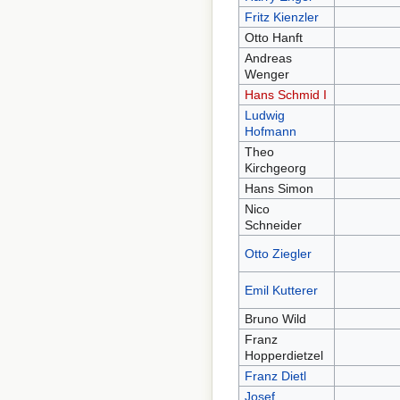
Fritz Kienzler
Otto Hanft
Andreas
Wenger
Hans Schmid I
Ludwig
Hofmann
Theo
Kirchgeorg
Hans Simon
Nico
Schneider
Otto Ziegler
Emil Kutterer
Bruno Wild
Franz
Hopperdietzel
Franz Dietl
Josef