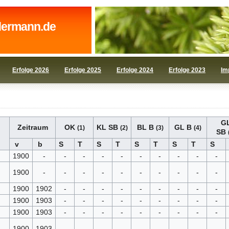
dermann.de
Erfolge 2026
Erfolge 2025
Erfolge 2024
Erfolge 2023
Im
G
Zeitraum
OK
KL SB
BL B
GL B
(1)
(2)
(3)
(4)
SB
v
b
S
T
S
T
S
T
S
T
S
1900
-
-
-
-
-
-
-
-
-
-
1900
-
-
-
-
-
-
-
-
-
-
1900
1902
-
-
-
-
-
-
-
-
-
1900
1903
-
-
-
-
-
-
-
-
-
1900
1903
-
-
-
-
-
-
-
-
-
1900
1903
-
-
-
-
-
-
-
-
-