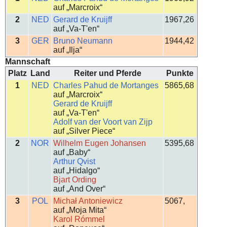
auf „Marcroix“
2
NED
Gerard de Kruijff
1967,26
auf „Va-T'en“
3
GER
Bruno Neumann
1944,42
auf „Ilja“
Mannschaft
Platz
Land
Reiter und Pferde
Punkte
1
NED
Charles Pahud de Mortanges
5865,68
auf „Marcroix“
Gerard de Kruijff
auf „Va-T'en“
Adolf van der Voort van Zijp
auf „Silver Piece“
2
NOR
Wilhelm Eugen Johansen
5395,68
auf „Baby“
Arthur Qvist
auf „Hidalgo“
Bjart Ording
auf „And Over“
3
POL
Michał Antoniewicz
5067,
auf „Moja Mita“
Karol Rómmel