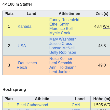
4× 100 m Staffel
Platz
Land
Athletinnen
Zeit (s)
Fanny Rosenfeld
Ethel Smith
1
Kanada
48,4
WR
Florence Bell
Myrtle Cook
Mary Washburn
Jessie Cross
2
USA
48,8
Loretta McNeil
Betty Robinson
Rosa Kellner
Deutsches
Leni Schmidt
3
49,0
Reich
Anni Holdmann
Leni Junker
Hochsprung
Platz
Athletin
Land
Höhe (m
1
Ethel Catherwood
CAN
1,595
W