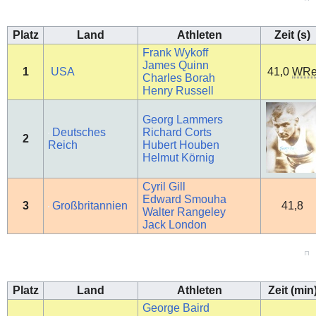
Platz
Land
Athleten
Zeit (s)
Frank Wykoff
James Quinn
1
USA
41,0
WR
Charles Borah
Henry Russell
Georg Lammers
Deutsches
Richard Corts
2
Reich
Hubert Houben
Helmut Körnig
Cyril Gill
Edward Smouha
3
Großbritannien
41,8
Walter Rangeley
Jack London
Platz
Land
Athleten
Zeit (min
George Baird