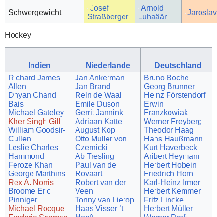
Josef
Arnold
Schwergewicht
Jarosla
Straßberger
Luhaäär
Hockey
Indien
Niederlande
Deutschland
Richard James
Jan Ankerman
Bruno Boche
Allen
Jan Brand
Georg Brunner
Dhyan Chand
Rein de Waal
Heinz Förstendorf
Bais
Emile Duson
Erwin
Michael Gateley
Gerrit Jannink
Franzkowiak
Kher Singh Gill
Adriaan Katte
Werner Freyberg
William Goodsir-
August Kop
Theodor Haag
Cullen
Otto Muller von
Hans Haußmann
Leslie Charles
Czernicki
Kurt Haverbeck
Hammond
Ab Tresling
Aribert Heymann
Feroze Khan
Paul van de
Herbert Hobein
George Marthins
Rovaart
Friedrich Horn
Rex A. Norris
Robert van der
Karl-Heinz Irmer
Broome Eric
Veen
Herbert Kemmer
Pinniger
Tonny van Lierop
Fritz Lincke
Michael Rocque
Haas Visser ’t
Herbert Müller