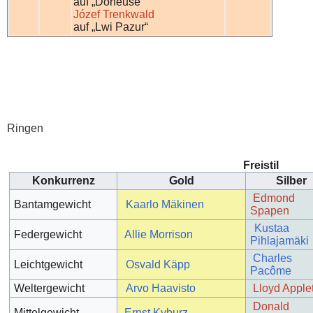
auf „Doneuse“
Józef Trenkwald
auf „Lwi Pazur“
Ringen
Freistil
Konkurrenz
Gold
Silber
Edmond
Bantamgewicht
Kaarlo Mäkinen
Spapen
Kustaa
Federgewicht
Allie Morrison
Pihlajamäki
Charles
Leichtgewicht
Osvald Käpp
Pacôme
Weltergewicht
Arvo Haavisto
Lloyd Apple
Donald
Mittelgewicht
Ernst Kyburz