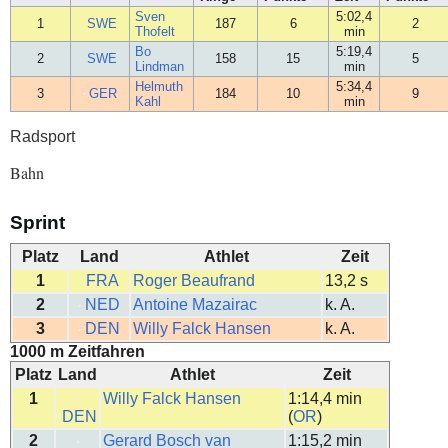
Sven
5:02,4
1
SWE
187
6
2
Thofelt
min
Bo
5:19,4
2
SWE
158
15
5
Lindman
min
Helmuth
5:34,4
3
GER
184
10
9
Kahl
min
Radsport
Bahn
Sprint
Platz
Land
Athlet
Zeit
1
FRA
Roger Beaufrand
13,2 s
2
NED
Antoine Mazairac
k. A.
3
DEN
Willy Falck Hansen
k. A.
1000 m Zeitfahren
Platz
Land
Athlet
Zeit
1
Willy Falck Hansen
1:14,4 min
DEN
(
OR
)
2
Gerard Bosch van
1:15,2 min