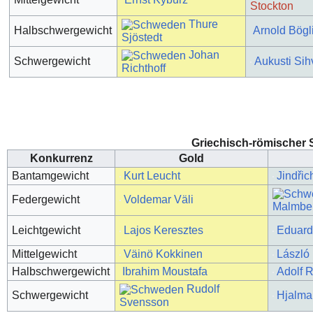
Stockton
Thure
Halbschwergewicht
Arnold Bögl
Sjöstedt
Johan
Schwergewicht
Aukusti Sih
Richthoff
Griechisch-römischer S
Konkurrenz
Gold
Bantamgewicht
Kurt Leucht
Jindři
Federgewicht
Voldemar Väli
Malmbe
Leichtgewicht
Lajos Keresztes
Eduard
Mittelgewicht
Väinö Kokkinen
László
Halbschwergewicht
Ibrahim Moustafa
Adolf 
Rudolf
Schwergewicht
Hjalma
Svensson