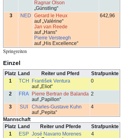
Ragnar Olson
„Günstling“
3
NED
Gerard le Heux
642,96
auf „Valérine“
Jan van Reede
auf „Hans“
Pierre Versteegh
auf „His Excellence“
Springreiten
Einzel
Platz
Land
Reiter und Pferd
Strafpunkte
1
TCH
František Ventura
0
auf „Eliot“
2
FRA
Pierre Bertran de Balanda
2
auf „Papillon“
3
SUI
Charles-Gustave Kuhn
4
auf „Pepita“
Mannschaft
Platz
Land
Reiter und Pferde
Strafpunkte
1
ESP
José Navarro Morenes
4