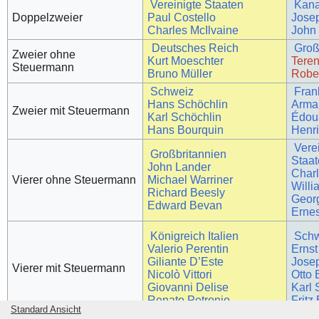
Vereinigte Staaten
Kan
Doppelzweier
Paul Costello
Jose
Charles McIlvaine
John
Deutsches Reich
Groß
Zweier ohne
Kurt Moeschter
Teren
Steuermann
Bruno Müller
Rober
Schweiz
Fran
Hans Schöchlin
Arma
Zweier mit Steuermann
Karl Schöchlin
Édou
Hans Bourquin
Henr
Vere
Großbritannien
Staa
John Lander
Charl
Vierer ohne Steuermann
Michael Warriner
Willi
Richard Beesly
Geor
Edward Bevan
Ernes
Königreich Italien
Sch
Valerio Perentin
Erns
Giliante D’Este
Jose
Vierer mit Steuermann
Nicolò Vittori
Otto 
Giovanni Delise
Karl
Renato Petronio
Fritz
Standard Ansicht