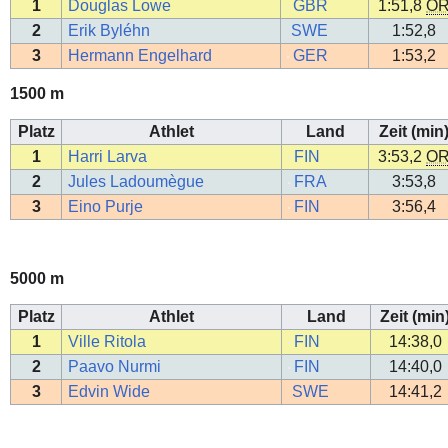
1
Douglas Lowe
GBR
1:51,8
O
2
Erik Byléhn
SWE
1:52,8
3
Hermann Engelhard
GER
1:53,2
1500 m
Platz
Athlet
Land
Zeit (min
1
Harri Larva
FIN
3:53,2
O
2
Jules Ladoumègue
FRA
3:53,8
3
Eino Purje
FIN
3:56,4
5000 m
Platz
Athlet
Land
Zeit (min
1
Ville Ritola
FIN
14:38,0
2
Paavo Nurmi
FIN
14:40,0
3
Edvin Wide
SWE
14:41,2