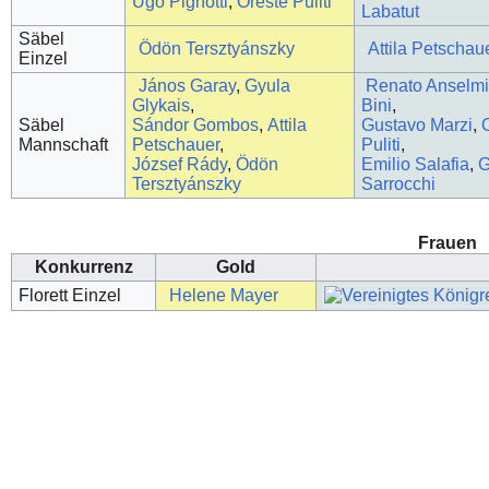
Ugo Pignotti
,
Oreste Puliti
Labatut
Säbel
Ödön Tersztyánszky
Attila Petschau
Einzel
János Garay
,
Gyula
Renato Anselm
Glykais
,
Bini
,
Säbel
Sándor Gombos
,
Attila
Gustavo Marzi
,
Mannschaft
Petschauer
,
Puliti
,
József Rády
,
Ödön
Emilio Salafia
,
G
Tersztyánszky
Sarrocchi
Frauen
Konkurrenz
Gold
Florett Einzel
Helene Mayer