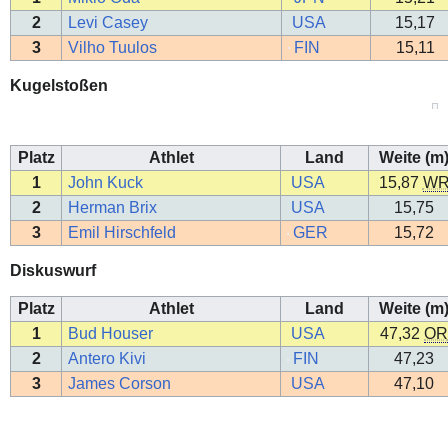
2
Levi Casey
USA
15,17
3
Vilho Tuulos
FIN
15,11
Kugelstoßen
Platz
Athlet
Land
Weite (m
1
John Kuck
USA
15,87
W
2
Herman Brix
USA
15,75
3
Emil Hirschfeld
GER
15,72
Diskuswurf
Platz
Athlet
Land
Weite (m
1
Bud Houser
USA
47,32
OR
2
Antero Kivi
FIN
47,23
3
James Corson
USA
47,10