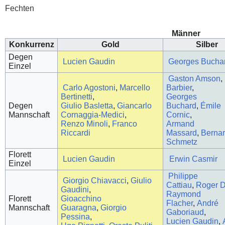
Fechten
Männer
Konkurrenz
Gold
Silber
Degen
Lucien Gaudin
Georges Bucha
Einzel
Gaston Amson
,
Carlo Agostoni
,
Marcello
Barbier
,
Bertinetti
,
Georges
Degen
Giulio Basletta
,
Giancarlo
Buchard
,
Émile
Mannschaft
Cornaggia-Medici
,
Cornic
,
Renzo Minoli
,
Franco
Armand
Riccardi
Massard
,
Berna
Schmetz
Florett
Lucien Gaudin
Erwin Casmir
Einzel
Philippe
Giorgio Chiavacci
,
Giulio
Cattiau
,
Roger D
Gaudini
,
Raymond
Florett
Gioacchino
Flacher
,
André
Mannschaft
Guaragna
,
Giorgio
Gaboriaud
,
Pessina
,
Lucien Gaudin
,