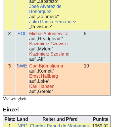
auf „Zapatazo“
José Álvarez de
Bohórquez
auf „Zalamero“
Julio García Fernández
„Revistade“
2
POL
Michał Antoniewicz
8
auf „Readgleadt“
Kazimierz Gzowski
auf „Mylord“
Kazimierz Szosland
auf „Ali“
3
SWE
Carl Björnstjerna
10
auf „Kornett“
Ernst Hallberg
auf „Loke“
Karl Hansen
auf „Gerold“
Vielseitigkeit
Einzel
Platz
Land
Reiter und Pferd
Punkte
1
NED
Charles Pahud de Mortanges
1969,92