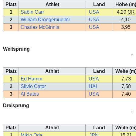
Platz
Athlet
Land
Höhe (m
1
Sabin Carr
USA
4,20
OR
2
William Droegemueller
USA
4,10
3
Charles McGinnis
USA
3,95
Weitsprung
Platz
Athlet
Land
Weite (m
1
Ed Hamm
USA
7,73
2
Silvio Cator
HAI
7,58
3
Al Bates
USA
7,40
Dreisprung
Platz
Athlet
Land
Weite (m
1
Mikio Oda
JPN
15,21