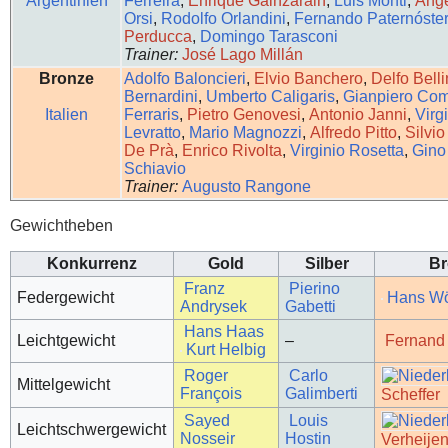
Argentinien
Ferreira
,
Enrique Gainzarain
,
Luis Monti
,
Ánge
Orsi
,
Rodolfo Orlandini
,
Fernando Paternóster
Perducca
,
Domingo Tarasconi
Trainer:
José Lago Millán
Bronze
Adolfo Baloncieri
,
Elvio Banchero
,
Delfo Belli
Bernardini
,
Umberto Caligaris
,
Gianpiero Com
Italien
Ferraris
,
Pietro Genovesi
,
Antonio Janni
,
Virgi
Levratto
,
Mario Magnozzi
,
Alfredo Pitto
,
Silvio
De Prà
,
Enrico Rivolta
,
Virginio Rosetta
,
Gino
Schiavio
Trainer:
Augusto Rangone
Gewichtheben
Konkurrenz
Gold
Silber
Br
Franz
Pierino
Federgewicht
Hans Wö
Andrysek
Gabetti
Hans Haas
Leichtgewicht
–
Fernand
Kurt Helbig
Roger
Carlo
Mittelgewicht
François
Galimberti
Scheffer
Sayed
Louis
Leichtschwergewicht
Nosseir
Hostin
Verheije