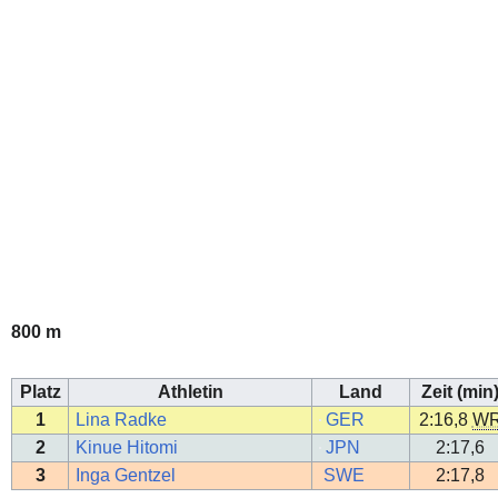
800 m
Platz
Athletin
Land
Zeit (min
1
Lina Radke
GER
2:16,8
W
2
Kinue Hitomi
JPN
2:17,6
3
Inga Gentzel
SWE
2:17,8