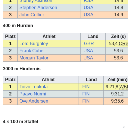
1
Sidney Atkinson
RSA
14,8
2
Stephen Anderson
USA
14,8
3
John Collier
USA
14,9
400 m Hürden
Platz
Athlet
Land
Zeit (s)
1
Lord Burghley
GBR
53,4
OR
2
Frank Cuhel
USA
53,6
3
Morgan Taylor
USA
53,6
3000 m Hindernis
Platz
Athlet
Land
Zeit (min)
1
Toivo Loukola
FIN
9:21,8
WB
2
Paavo Nurmi
FIN
9:31,2
3
Ove Andersen
FIN
9:35,6
4 × 100 m Staffel