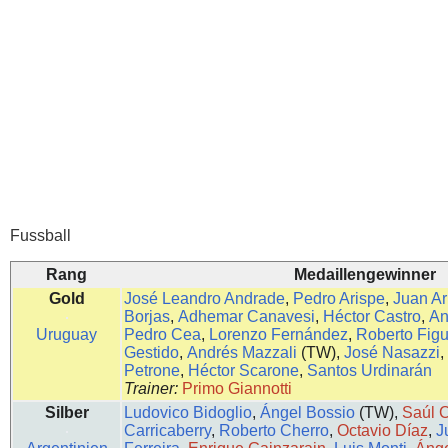
Fussball
Rang
Medaillengewinner
Gold
José Leandro Andrade
,
Pedro Arispe
,
Juan A
Borjas
,
Adhemar Canavesi
,
Héctor Castro
,
An
Uruguay
Pedro Cea
,
Lorenzo Fernández
,
Roberto Fig
Gestido
,
Andrés Mazzali
(TW),
José Nasazzi
,
Petrone
,
Héctor Scarone
,
Santos Urdinarán
Trainer:
Primo Giannotti
Silber
Ludovico Bidoglio
,
Ángel Bossio
(TW),
Saúl 
Carricaberry
,
Roberto Cherro
,
Octavio Díaz
,
J