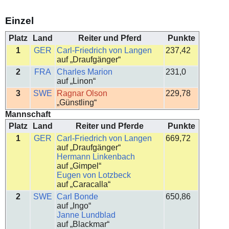
Einzel
Platz
Land
Reiter und Pferd
Punkte
1
GER
Carl-Friedrich von Langen
237,42
auf „Draufgänger“
2
FRA
Charles Marion
231,0
auf „Linon“
3
SWE
Ragnar Olson
229,78
„Günstling“
Mannschaft
Platz
Land
Reiter und Pferde
Punkte
1
GER
Carl-Friedrich von Langen
669,72
auf „Draufgänger“
Hermann Linkenbach
auf „Gimpel“
Eugen von Lotzbeck
auf „Caracalla“
2
SWE
Carl Bonde
650,86
auf „Ingo“
Janne Lundblad
auf „Blackmar“