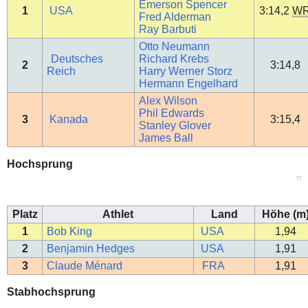
Emerson Spencer
1
USA
3:14,2
W
Fred Alderman
Ray Barbuti
Otto Neumann
Deutsches
Richard Krebs
2
3:14,8
Reich
Harry Werner Storz
Hermann Engelhard
Alex Wilson
Phil Edwards
3
Kanada
3:15,4
Stanley Glover
James Ball
Hochsprung
Platz
Athlet
Land
Höhe (m
1
Bob King
USA
1,94
2
Benjamin Hedges
USA
1,91
3
Claude Ménard
FRA
1,91
Stabhochsprung