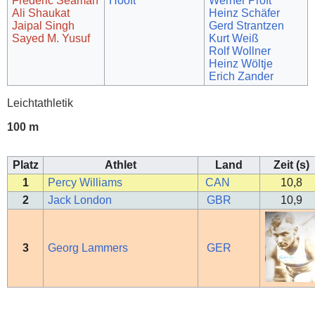
Frederic Seaman
Hooft
Werner Proft
Ali Shaukat
Heinz Schäfer
Jaipal Singh
Gerd Strantzen
Sayed M. Yusuf
Kurt Weiß
Rolf Wollner
Heinz Wöltje
Erich Zander
Leichtathletik
100 m
Platz
Athlet
Land
Zeit (s)
1
Percy Williams
CAN
10,8
2
Jack London
GBR
10,9
3
Georg Lammers
GER