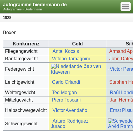
—
autogramme-biedermann.de
—
—
Autogramme - Biedermann
1928
Boxen
Konkurrenz
Gold
Sil
Fliegengewicht
Antal Kocsis
Armand Ap
Bantamgewicht
Vittorio Tamagnini
John Dale
Bep van
Federgewicht
Victor Pera
Klaveren
Leichtgewicht
Carlo Orlandi
Stephen Ha
Weltergewicht
Ted Morgan
Raúl Landi
Mittelgewicht
Piero Toscani
Jan Heřm
Halbschwergewicht
Víctor Avendaño
Ernst Pistu
Arturo Rodríguez
Schwergewicht
Arvid Ram
Jurado