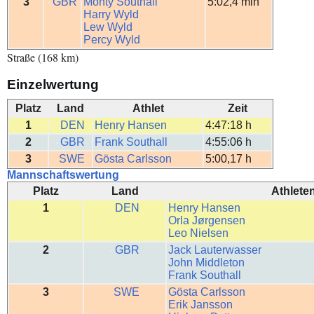
3
GBR
Monty Southall
5:02,4 min
Harry Wyld
Lew Wyld
Percy Wyld
Straße (168 km)
Einzelwertung
Platz
Land
Athlet
Zeit
1
DEN
Henry Hansen
4:47:18 h
2
GBR
Frank Southall
4:55:06 h
3
SWE
Gösta Carlsson
5:00,17 h
Mannschaftswertung
Platz
Land
Athlete
1
DEN
Henry Hansen
Orla Jørgensen
Leo Nielsen
2
GBR
Jack Lauterwasser
John Middleton
Frank Southall
3
SWE
Gösta Carlsson
Erik Jansson