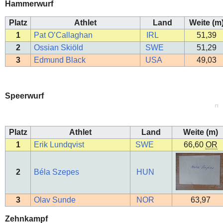
Hammerwurf
Platz
Athlet
Land
Weite (m
1
Pat O’Callaghan
IRL
51,39
2
Ossian Skiöld
SWE
51,29
3
Edmund Black
USA
49,03
Speerwurf
Platz
Athlet
Land
Weite (m)
1
Erik Lundqvist
SWE
66,60
OR
2
Béla Szepes
HUN
3
Olav Sunde
NOR
63,97
Zehnkampf