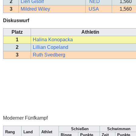
2
Lien Gisolf
NED
1,560
3
Mildred Wiley
USA
1,560
Diskuswurf
Platz
Athletin
1
Halina Konopacka
2
Lillian Copeland
3
Ruth Svedberg
Moderner Fünfkampf
Schießen
Schwimmen
Rang
Land
Athlet
Ringe
Punkte
Zeit
Punkte