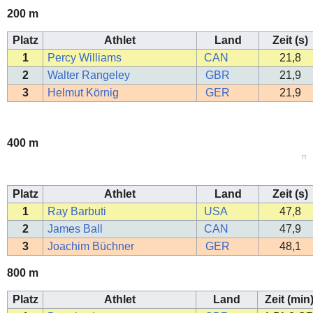
200 m
Platz
Athlet
Land
Zeit (s)
1
Percy Williams
CAN
21,8
2
Walter Rangeley
GBR
21,9
3
Helmut Körnig
GER
21,9
400 m
Platz
Athlet
Land
Zeit (s)
1
Ray Barbuti
USA
47,8
2
James Ball
CAN
47,9
3
Joachim Büchner
GER
48,1
800 m
Platz
Athlet
Land
Zeit (min