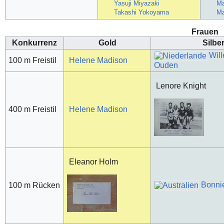
Yasuji Miyazaki
Ma
Takashi Yokoyama
Ma
Frauen
Konkurrenz
Gold
Silbe
Will
100 m Freistil
Helene Madison
Ouden
Lenore Knight
400 m Freistil
Helene Madison
Eleanor Holm
Bonni
100 m Rücken