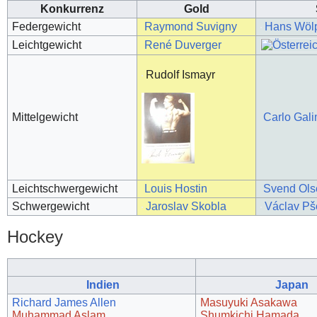
Konkurrenz
Gold
Federgewicht
Raymond Suvigny
Hans Wölp
Leichtgewicht
René Duverger
Rudolf Ismayr
Mittelgewicht
Carlo Gali
Leichtschwergewicht
Louis Hostin
Svend Ols
Schwergewicht
Jaroslav Skobla
Václav Pš
Hockey
Indien
Japan
Richard James Allen
Masuyuki Asakawa
Muhammad Aslam
Shumkichi Hamada