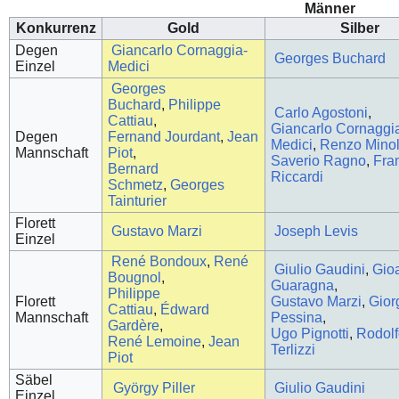
Männer
Konkurrenz
Gold
Silber
Degen
Giancarlo Cornaggia-
Georges Buchard
Einzel
Medici
Georges
Buchard
,
Philippe
Carlo Agostoni
,
Cattiau
,
Giancarlo Cornaggi
Degen
Fernand Jourdant
,
Jean
Medici
,
Renzo Minol
Mannschaft
Piot
,
Saverio Ragno
,
Fra
Bernard
Riccardi
Schmetz
,
Georges
Tainturier
Florett
Gustavo Marzi
Joseph Levis
Einzel
René Bondoux
,
René
Giulio Gaudini
,
Gio
Bougnol
,
Guaragna
,
Philippe
Florett
Gustavo Marzi
,
Gior
Cattiau
,
Édward
Mannschaft
Pessina
,
Gardère
,
Ugo Pignotti
,
Rodol
René Lemoine
,
Jean
Terlizzi
Piot
Säbel
György Piller
Giulio Gaudini
Einzel