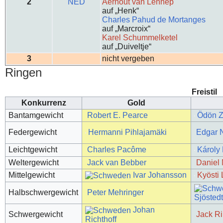
2
NED
Aernout van Lennep
auf „Henk“
Charles Pahud de Mortanges
auf „Marcroix“
Karel Schummelketel
auf „Duiveltje“
3
nicht vergeben
Ringen
Freistil
Konkurrenz
Gold
Bantamgewicht
Robert E. Pearce
Ödön Z
Federgewicht
Hermanni Pihlajamäki
Edgar 
Leichtgewicht
Charles Pacôme
Károly 
Weltergewicht
Jack van Bebber
Daniel
Mittelgewicht
Ivar Johansson
Kyösti
Halbschwergewicht
Peter Mehringer
Sjösted
Johan
Schwergewicht
Jack Ri
Richthoff