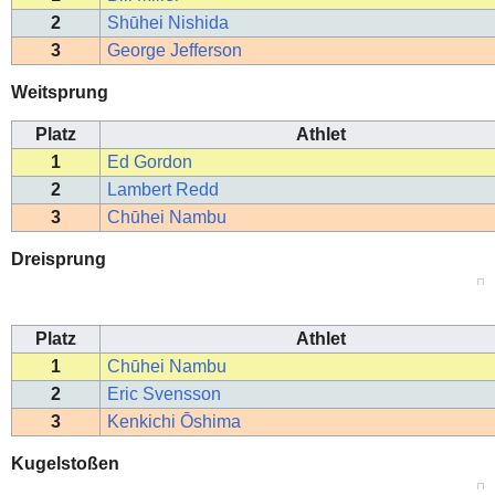
2
Shūhei Nishida
3
George Jefferson
Weitsprung
Platz
Athlet
1
Ed Gordon
2
Lambert Redd
3
Chūhei Nambu
Dreisprung
Platz
Athlet
1
Chūhei Nambu
2
Eric Svensson
3
Kenkichi Ōshima
Kugelstoßen