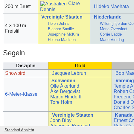
Clare
200 m Brust
Hideko Maehata
Dennis
Vereinigte Staaten
Niederlande
Helen Johns
Willemijntje den O
4 × 100 m
Eleanor Saville
Maria Oversloot
Freistil
Josephine McKim
Corrie Laddé
Helene Madison
Marie Vierdag
Segeln
Disziplin
Gold
Snowbird
Jacques Lebrun
Bob Ma
Schweden
Vereinig
Olle Åkerlund
Temple A
Åke Bergqvist
Robert C
6-Meter-Klasse
Martin Hindorff
Frederic
Tore Holm
Donald D
Charles 
Vereinigte Staaten
Kanada
John Biby
Ernest Cr
Alphonse Burnand
Peter Go
Standard Ansicht
Kenneth Carey
George G