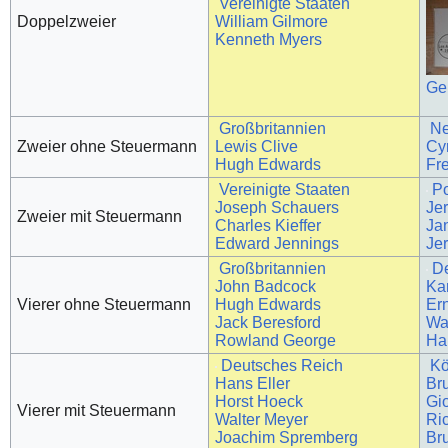
Vereinigte Staaten
Doppelzweier
William Gilmore
Kenneth Myers
Ge
Großbritannien
Ne
Zweier ohne Steuermann
Lewis Clive
Cyr
Hugh Edwards
Fr
Vereinigte Staaten
P
Joseph Schauers
Je
Zweier mit Steuermann
Charles Kieffer
Ja
Edward Jennings
Je
Großbritannien
D
John Badcock
Kar
Vierer ohne Steuermann
Hugh Edwards
Er
Jack Beresford
Wa
Rowland George
Ha
Deutsches Reich
Kö
Hans Eller
Br
Horst Hoeck
Gi
Vierer mit Steuermann
Walter Meyer
Ri
Joachim Spremberg
Br