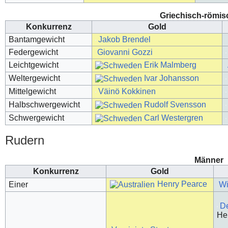
Griechisch-römisc
Konkurrenz
Gold
Bantamgewicht
Jakob Brendel
Federgewicht
Giovanni Gozzi
Leichtgewicht
Erik Malmberg
Weltergewicht
Ivar Johansson
Mittelgewicht
Väinö Kokkinen
Halbschwergewicht
Rudolf Svensson
Schwergewicht
Carl Westergren
Rudern
Männer
Konkurrenz
Gold
Henry Pearce
Einer
Wi
D
He