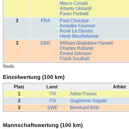
Marco Cimatti
Alberto Ghilardi
Paolo Pedretti
2
FRA
Paul Chocque
Amédée Fournier
René Le Grevès
Henri Mouillefarine
3
GBR
William Gladstone Harvell
Charles Holland
Ernest Johnson
Frank Southall
Straße
Einzelwertung (100 km)
Platz
Land
Athlet
1
ITA
Attilio Pavesi
2
ITA
Guglielmo Segato
3
SWE
Bernhard Britz
Mannschaftswertung (100 km)