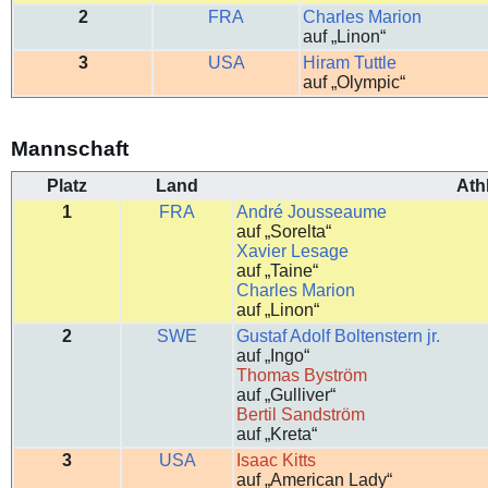
2
FRA
Charles Marion
auf „Linon“
3
USA
Hiram Tuttle
auf „Olympic“
Mannschaft
Platz
Land
Ath
1
FRA
André Jousseaume
auf „Sorelta“
Xavier Lesage
auf „Taine“
Charles Marion
auf „Linon“
2
SWE
Gustaf Adolf Boltenstern jr.
auf „Ingo“
Thomas Byström
auf „Gulliver“
Bertil Sandström
auf „Kreta“
3
USA
Isaac Kitts
auf „American Lady“