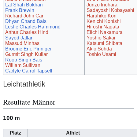
Lal Shah Bokhari
Junzo Inohara
Frank Brewin
Sadayoshi Kobayashi
Richard John Carr
Haruhiko Kon
Dhyan Chand Bais
Kenichi Konishi
Leslie Charles Hammond
Hiroshi Nagata
Arthur Charles Hind
Eiichi Nakamura
Sayed Jaffar
Yoshio Sakai
Massud Minhas
Katsumi Shibata
Broome Eric Pinniger
Akio Sohda
Gurmit Singh Kullar
Toshio Usami
Roop Singh Bais
William Sullivan
Carlyle Carrol Tapsell
Leichtathletik
Resultate Männer
100 m
Platz
Athlet