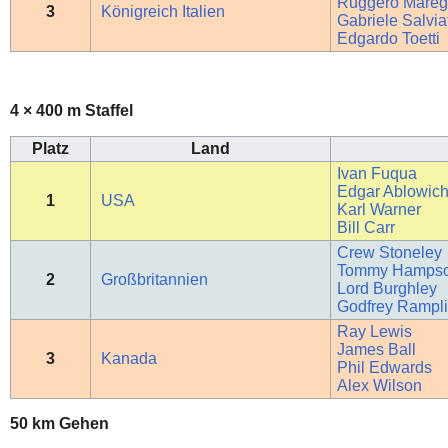
Ruggero Marega
3
Königreich Italien
Gabriele Salvia
Edgardo Toetti
4 × 400 m Staffel
Platz
Land
Ivan Fuqua
Edgar Ablowic
1
USA
Karl Warner
Bill Carr
Crew Stoneley
Tommy Hamps
2
Großbritannien
Lord Burghley
Godfrey Rampl
Ray Lewis
James Ball
3
Kanada
Phil Edwards
Alex Wilson
50 km Gehen