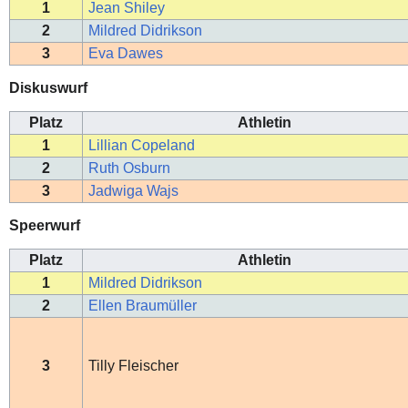
1
Jean Shiley
2
Mildred Didrikson
3
Eva Dawes
Diskuswurf
Platz
Athletin
1
Lillian Copeland
2
Ruth Osburn
3
Jadwiga Wajs
Speerwurf
Platz
Athletin
1
Mildred Didrikson
2
Ellen Braumüller
3
Tilly Fleischer