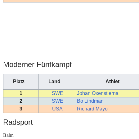
Moderner Fünfkampf
Platz
Land
Athlet
1
SWE
Johan Oxenstierna
2
SWE
Bo Lindman
3
USA
Richard Mayo
Radsport
Bahn