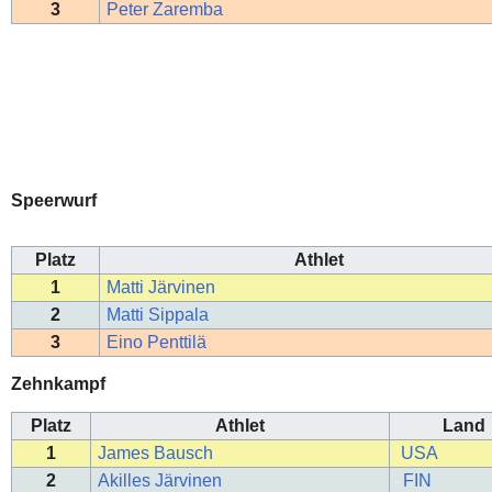
3
Peter Zaremba
Speerwurf
Platz
Athlet
1
Matti Järvinen
2
Matti Sippala
3
Eino Penttilä
Zehnkampf
Platz
Athlet
Land
1
James Bausch
USA
2
Akilles Järvinen
FIN