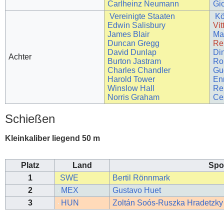
Carlheinz Neumann
Gi
Vereinigte Staaten
Kö
Edwin Salisbury
Vit
James Blair
Mar
Duncan Gregg
Re
David Dunlap
Din
Achter
Burton Jastram
Rob
Charles Chandler
Gu
Harold Tower
Enr
Winslow Hall
Re
Norris Graham
Ce
Schießen
Kleinkaliber liegend 50 m
Platz
Land
Spor
1
SWE
Bertil Rönnmark
2
MEX
Gustavo Huet
3
HUN
Zoltán Soós-Ruszka Hradetzky