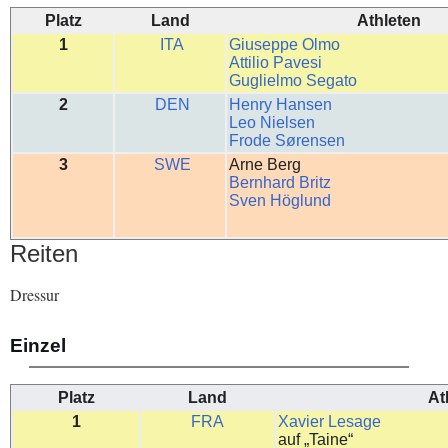
Platz
Land
Athleten
1
ITA
Giuseppe Olmo
Attilio Pavesi
Guglielmo Segato
2
DEN
Henry Hansen
Leo Nielsen
Frode Sørensen
3
SWE
Arne Berg
Bernhard Britz
Sven Höglund
Reiten
Dressur
Einzel
Platz
Land
At
1
FRA
Xavier Lesage
auf „Taine“