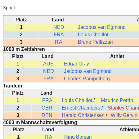
Sprint
Platz
Land
A
1
NED
Jacobus van Egmond
2
FRA
Louis Chaillot
3
ITA
Bruno Pellizzari
1000 m Zeitfahren
Platz
Land
Athlet
1
AUS
Edgar Gray
2
NED
Jacobus van Egmond
3
FRA
Charles Rampelberg
Tandem
Platz
Land
1
FRA
Louis Chaillot
/
Maurice Perrin
2
GBR
Ernest Chambers
/
Stanley Cham
3
DEN
Harald Christensen
/
Willy Gervin
4000 m Mannschaftsverfolgung
Platz
Land
Athlete
1
ITA
Nino Borsari