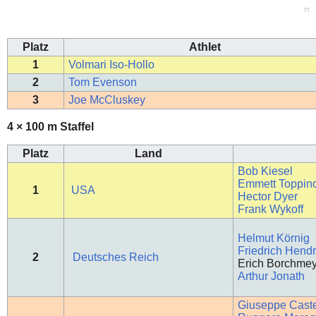
Platz
Athlet
1
Volmari Iso-Hollo
2
Tom Evenson
3
Joe McCluskey
4 × 100 m Staffel
Platz
Land
Bob Kiesel
Emmett Toppin
1
USA
Hector Dyer
Frank Wykoff
Helmut Körnig
Friedrich Hendr
2
Deutsches Reich
Erich Borchme
Arthur Jonath
Giuseppe Caste