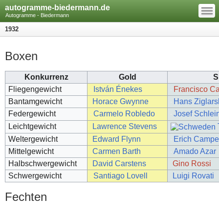
—
autogramme-biedermann.de
—
—
Autogramme - Biedermann
1932
Boxen
Konkurrenz
Gold
S
Fliegengewicht
István Énekes
Francisco C
Bantamgewicht
Horace Gwynne
Hans Ziglars
Federgewicht
Carmelo Robledo
Josef Schlei
Leichtgewicht
Lawrence Stevens
Weltergewicht
Edward Flynn
Erich Camp
Mittelgewicht
Carmen Barth
Amado Azar
Halbschwergewicht
David Carstens
Gino Rossi
Schwergewicht
Santiago Lovell
Luigi Rovati
Fechten