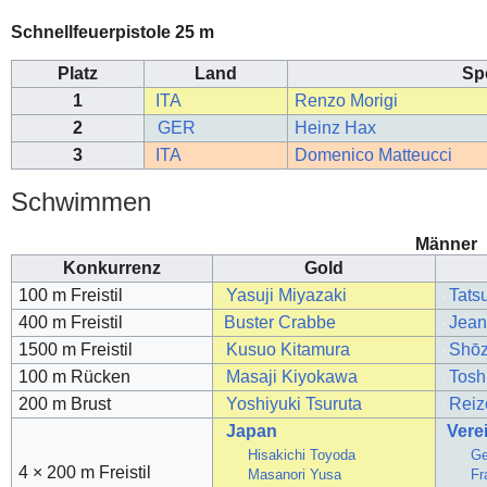
Schnellfeuerpistole 25 m
Platz
Land
Spo
1
ITA
Renzo Morigi
2
GER
Heinz Hax
3
ITA
Domenico Matteucci
Schwimmen
Männer
Konkurrenz
Gold
100 m Freistil
Yasuji Miyazaki
Tats
400 m Freistil
Buster Crabbe
Jean
1500 m Freistil
Kusuo Kitamura
Shōz
100 m Rücken
Masaji Kiyokawa
Toshi
200 m Brust
Yoshiyuki Tsuruta
Reiz
Japan
Vere
Hisakichi Toyoda
Ge
4 × 200 m Freistil
Masanori Yusa
Fr