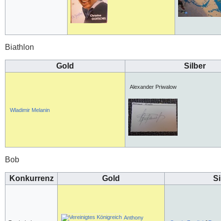
Biathlon
Gold
Silber
Alexander Priwalow
Wladimir Melanin
Bob
Konkurrenz
Gold
Si
Anthony