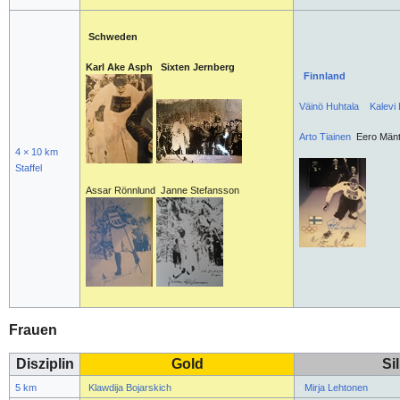
Schweden
Karl Ake Asph Sixten Jernberg
Finnland
Väinö Huhtala
Kalevi 
Arto Tiainen
Eero Mänt
4 × 10 km
Staffel
Assar Rönnlund Janne Stefansson
Frauen
Disziplin
Gold
Si
5 km
Klawdija Bojarskich
Mirja Lehtonen