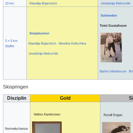
10 km
Klawdija Bojarskich
Jewdokija Mekschilo
Schweden
Toini Gustafsson
Sowjetunion
3 × 5 km
Klawdija Bojarskich
Alewtina Koltschina
Staffel
Jewdokija Mekschilo
Barbro Martinsson
Br
Skispringen
Disziplin
Gold
S
Veikko Kankkonen
Roralf Engan
Normalschanze