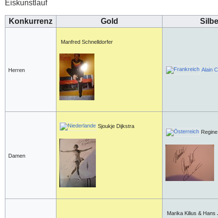
Eiskunstlauf
Konkurrenz
Gold
Silbe
Manfred Schnelldorfer
Alain 
Herren
Sjoukje Dijkstra
Regine 
Damen
Marika Kilius & Hans