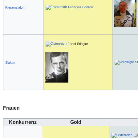
François Bonlieu
Riesenslalom
Josef Stiegler
Slalom
Frauen
Konkurrenz
Gold
Ed