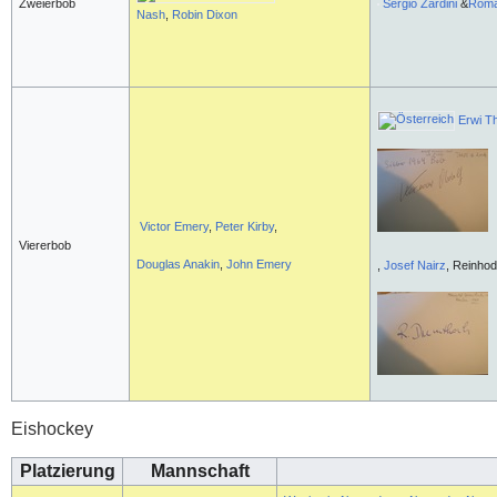
Zweierbob
Sergio Zardini
&
Roma
Nash
,
Robin Dixon
Erwi Th
Victor Emery
,
Peter Kirby
,
Viererbob
Douglas Anakin
,
John Emery
,
Josef Nairz
, Reinhod
Eishockey
Platzierung
Mannschaft