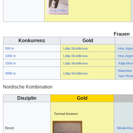
Frauen
Konkurrenz
Gold
500 m
Lidija Skoblikowa
Irina Jeg
1000 m
Lidija Skoblikowa
Irina Jeg
1500 m
Lidija Skoblikowa
Kaija Mus
Walentina 
3000 m
Lidija Skoblikowa
Han Pil-h
Nordische Kombination
Disziplin
Gold
Tormod Knutsen
Einzel
Nikolai Kis