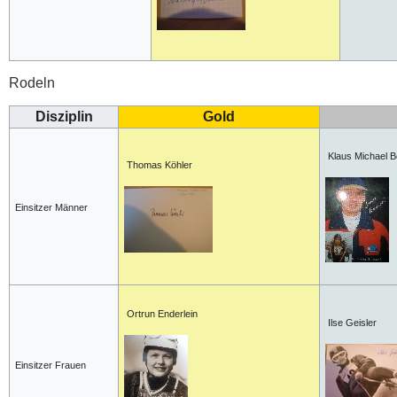
Rodeln
Disziplin
Gold
Klaus Michael 
Thomas Köhler
Einsitzer Männer
Ortrun Enderlein
Ilse Geisler
Einsitzer Frauen