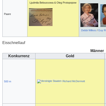
Ljudmila Beloussowa & Oleg Protopopow
Paare
Debbi Wilkes
/
Guy Re
Eisschnellauf
Männer
Konkurrenz
Gold
Richard McDermott
500 m