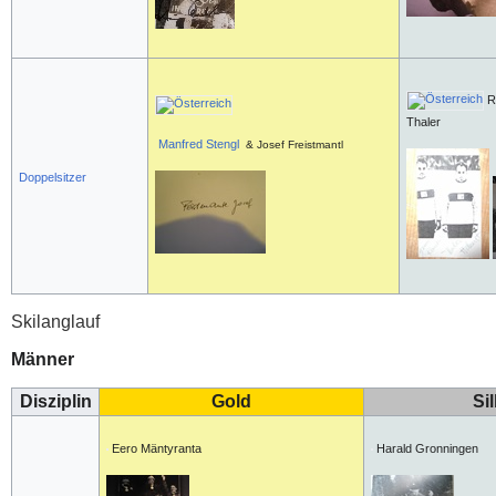
R
Thaler
Manfred Stengl
& Josef Freistmantl
Doppelsitzer
Skilanglauf
Männer
Disziplin
Gold
Si
Eero Mäntyranta
Harald Gronningen