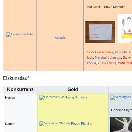
Paul Conlin Steve Monteith
Kanada
Roger Bourbonnais
,
Kenneth Br
Huck
,
Marshall Johnston
,
Barry
O’Shea
,
Gerry Pinder
,
Herb Pind
Eiskunstlauf
Konkurrenz
Gold
Wolfgang Schwarz
Herren
Gabriele Seyfe
Peggy Fleming
Damen