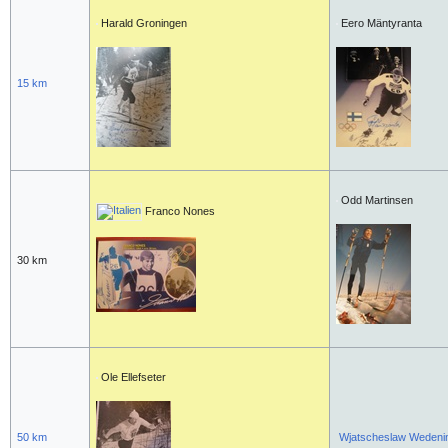
Harald Groningen
Eero Mäntyranta
15 km
Odd Martinsen
Franco Nones
30 km
Ole Ellefseter
50 km
Wjatscheslaw Wedeni