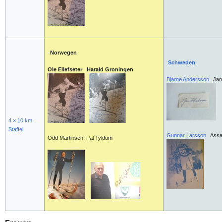
Norwegen
Schweden
Ole Ellefseter Harald Groningen
Bjarne Andersson
Jan
4 × 10 km
Staffel
Gunnar Larsson
Assa
Odd Martinsen Pal Tyldum