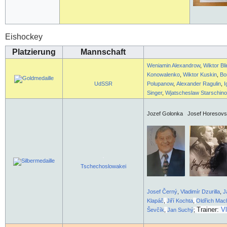
Eishockey
Platzierung
Mannschaft
Weniamin Alexandrow
,
Wiktor Bl
Konowalenko
,
Wiktor Kuskin
,
Bo
UdSSR
Polupanow
,
Alexander Ragulin
,
I
Singer
,
Wjatscheslaw Starschin
Jozef Golonka Josef Horesovsk
Tschechoslowakei
Josef Černý
,
Vladimír Dzurilla
,
J
Klapáč
,
Jiří Kochta
,
Oldřich Mac
Trainer:
V
Ševčík
,
Jan Suchý
;