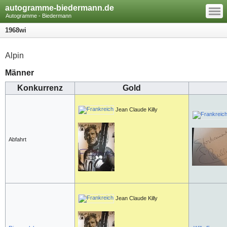
—
autogramme-biedermann.de
—
—
Autogramme - Biedermann
1968wi
Alpin
Männer
Konkurrenz
Gold
Jean Claude Killy
Abfahrt
Jean Claude Killy