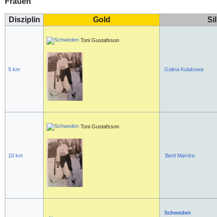
Frauen
Disziplin
Gold
Si
Toni Gustafsson
5 km
Galina Kulakowa
Toni Gustafsson
10 km
Berit Mørdre
Schweden