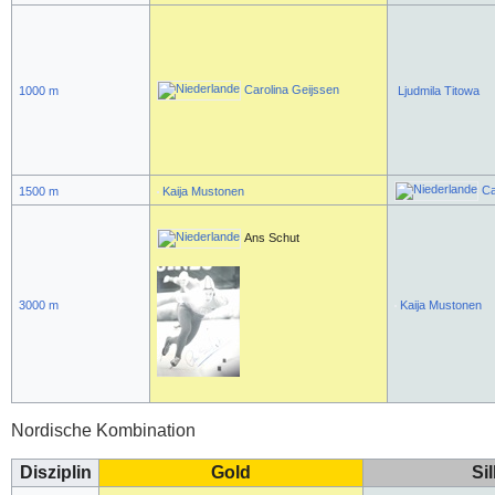
Carolina Geijssen
1000 m
Ljudmila Titowa
Ca
1500 m
Kaija Mustonen
Ans Schut
3000 m
Kaija Mustonen
Nordische Kombination
Disziplin
Gold
Si