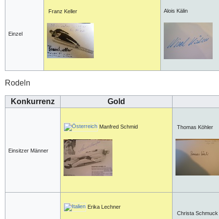
Alois Kälin
Franz Keller
Einzel
Rodeln
Konkurrenz
Gold
Manfred Schmid
Thomas Köhler
Einsitzer Männer
Erika Lechner
Christa Schmuck