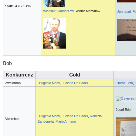
Staffel 4 × 7,5 km
Wlad
imir Gundarzew
Wiktor Mamatow
Jon Istad
Ma
Bob
Konkurrenz
Gold
Zweierbob
Eugenio Monti
,
Luciano De Paolis
Horst Floth
,
Josef Eder
Eugenio Monti
,
Luciano De Paolis
,
Roberto
Viererbob
Zandonella
,
Mario Armano