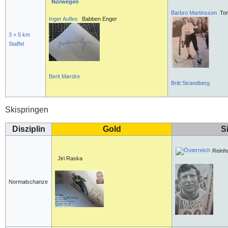
Norwegen
Barbro Martinsson
Ton
Inger Aufles
Babben Enger
3 × 5 km
Staffel
Berit Mørdre
Britt Strandberg
Skispringen
Disziplin
Gold
S
Reinho
Jiri Raska
Normalschanze