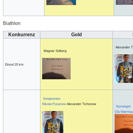
Biathlon
Konkurrenz
Gold
Alexander 
Magnar Solberg
Einzel 20 km
Sowjetunion
Nikol
ai Pusanow
Alexander Tichonow
Norwegen
Ola Wærha