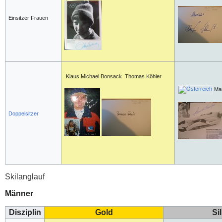
Einsitzer Frauen
Klaus Michael Bonsack Thomas Köhler
Man
Doppelsitzer
Skilanglauf
Männer
Disziplin
Gold
Si