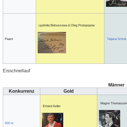
Ljudmila Beloussowa & Oleg Protopopow
Paare
Tatjana Schuk
Eisschnellauf
Männer
Konkurrenz
Gold
Magne Thomasse
Erhard Keller
500 m