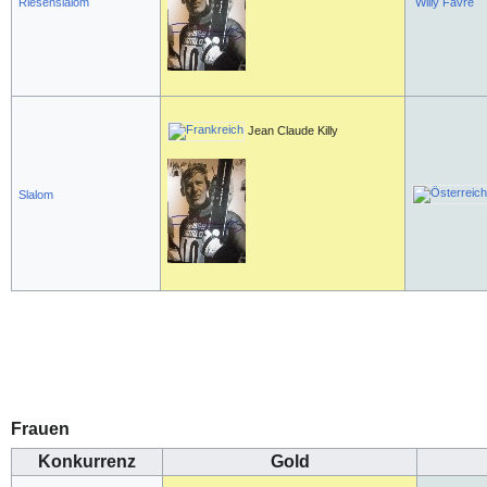
Riesenslalom
Willy Favre
Jean Claude Killy
Slalom
Frauen
Konkurrenz
Gold