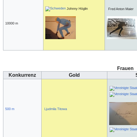
Johnny Höglin
Fred Anton Maier
10000 m
Frauen
Konkurrenz
Gold
500 m
Ljudmila Titowa