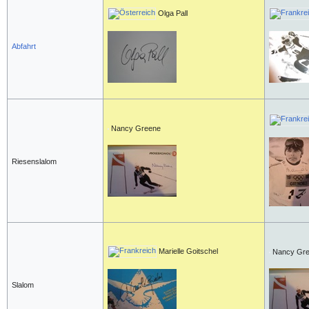
Olga Pall
Abfahrt
Nancy Greene
Riesenslalom
Marielle Goitschel
Nancy Gr
Slalom