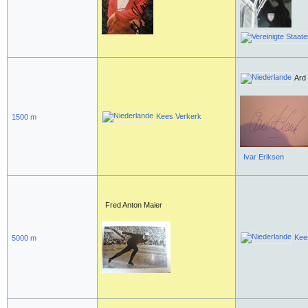
Ard
Kees Verkerk
1500 m
Ivar Eriksen
Fred Anton Maier
Kee
5000 m