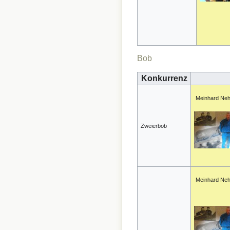
Bob
Konkurrenz
Meinhard Ne
Zweierbob
Meinhard Ne