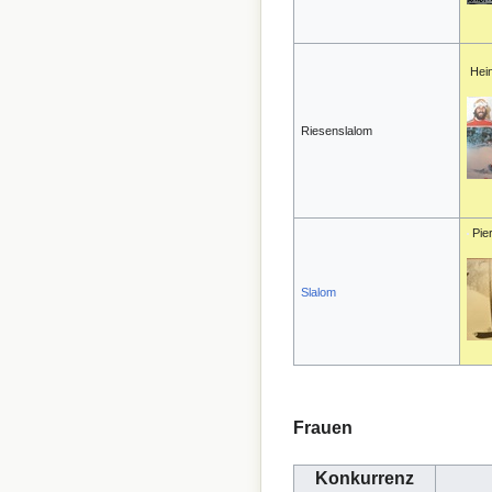
Hei
Riesenslalom
Pie
Slalom
Frauen
Konkurrenz