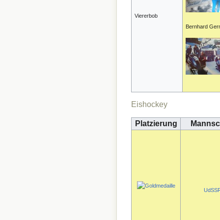
Viererbob
Bernhard Ge
Eishockey
Platzierung
Mannsc
UdSS