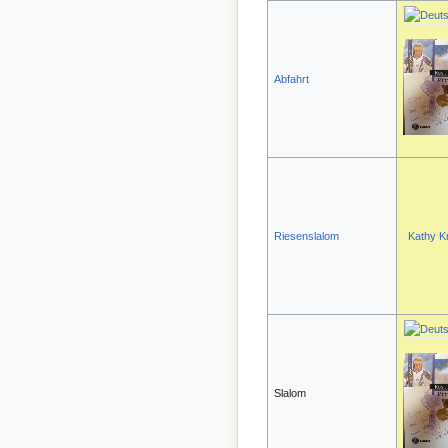
Abfahrt
Riesenslalom
Kathy K
Slalom