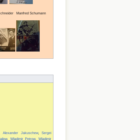
zschneider Manfred Schumann
,
Alexander Jakuschew
,
Sergei
ailow
,
Wladimir Petrow
,
Wladimir