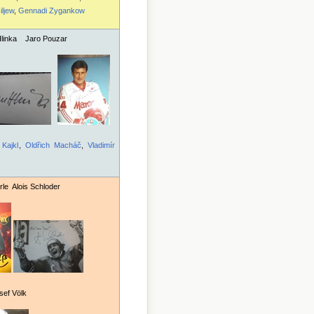
iljew
,
Gennadi Zygankow
linka Jaro Pouzar
 Kajkl
,
Oldřich Macháč
,
Vladimír
e Alois Schloder
f Völk