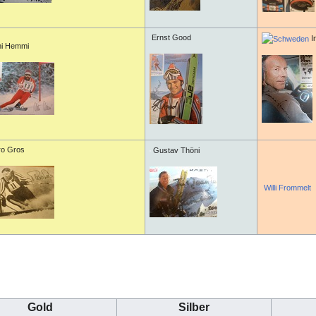
Ernst Good
I
ni Hemmi
ro Gros
Gustav Thöni
Willi Frommelt
Gold
Silber