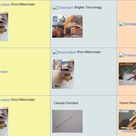
Rosi Mittermaier
Brigitte Totschnigg
Rosi Mittermaier
reiner
Rosi Mittermaier
Claudia Giordani
Hanni Wen