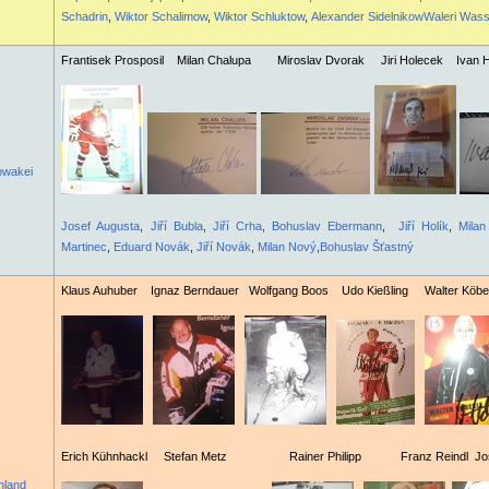
Schadrin
,
Wiktor Schalimow
,
Wiktor Schluktow
,
Alexander Sidelnikow
Waleri Wass
Frantisek Prosposil Milan Chalupa Miroslav Dvorak Jiri Holecek Ivan H
owakei
Josef Augusta
,
Jiří Bubla
,
Jiří Crha
,
Bohuslav Ebermann
,
Jiří Holík
,
Milan
Martinec
,
Eduard Novák
,
Jiří Novák
,
Milan Nový
,
Bohuslav Šťastný
Klaus Auhuber Ignaz Berndauer Wolfgang Boos Udo Kießling Walter Köberl
Erich Kühnhackl Stefan Metz Rainer Philipp Franz Reindl Jose
hland