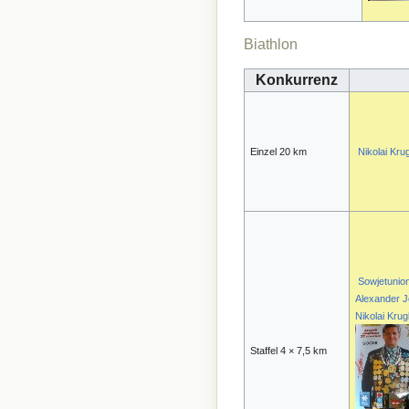
Biathlon
Konkurrenz
Einzel 20 km
Nikolai Kru
Sowjetunio
Alexander J
Nikolai Kru
Staffel 4 × 7,5 km