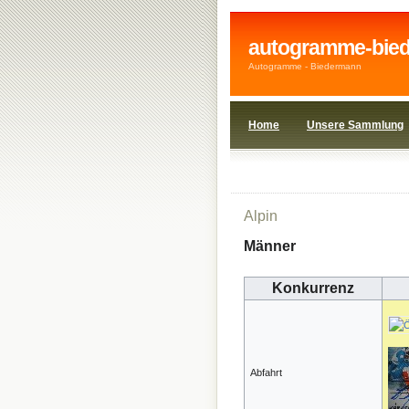
autogramme-bie
Autogramme - Biedermann
Home
Unsere Sammlung
1908wi
1920wi
Alpin
Männer
Konkurrenz
Abfahrt