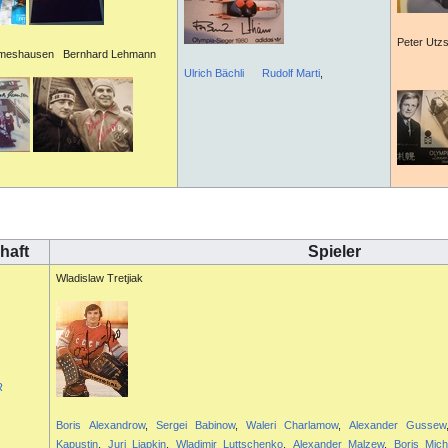
Peter Ut
rmeshausen Bernhard Lehmann
Ulrich Bächli
Rudolf Marti
,
haft
Spieler
Wladislaw Tretjiak
R
Boris Alexandrow
,
Sergei Babinow
,
Waleri Charlamow
,
Alexander Gussew
Kapustin
,
Juri Ljapkin
,
Wladimir Luttschenko
,
Alexander Malzew
,
Boris Mich