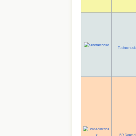
Tschechosl
BR Deutsc