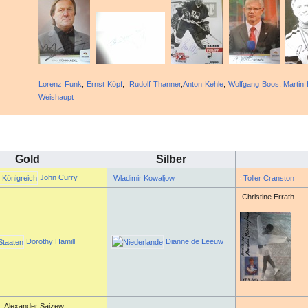
Lorenz Funk
,
Ernst Köpf
,
Rudolf Thanner
,
Anton Kehle
,
Wolfgang Boos
,
Martin 
Weishaupt
Gold
Silber
John Curry
Wladimir Kowaljow
Toller Cranston
Christine Errath
Dorothy Hamill
Dianne de Leeuw
Alexander Saizew