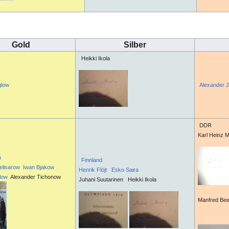
Gold
Silber
Heikki Ikola
glow
Alexander J
DDR
Karl Heinz 
n
Finnland
elisarow
Iwan Bjakow
Henrik Flöjt
Esko Saira
glow
Alexander Tichonow
Juhani Suutarinen Heikki Ikola
Manfred 