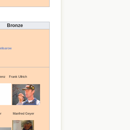
Bronze
elisarow
Menz Frank Ullrich
Beer Manfred Geyer