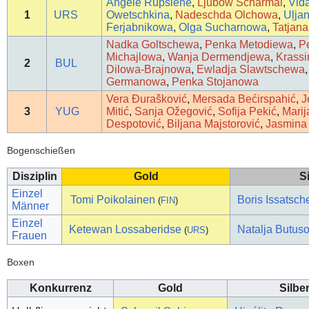
Angelė Rupšienė
,
Ljubow Scharmai
,
Vid
1
URS
Owetschkina
,
Nadeschda Olchowa
,
Uļja
Ferjabnikowa
,
Olga Sucharnowa
,
Tatjan
Nadka Goltschewa
,
Penka Metodiewa
,
P
Michajlowa
,
Wanja Dermendjewa
,
Krass
2
BUL
Dilowa-Brajnowa
,
Ewladja Slawtschewa
Germanowa
,
Penka Stojanowa
Vera Đurašković
,
Mersada Bećirspahić
,
J
3
YUG
Mitić
,
Sanja Ožegović
,
Sofija Pekić
,
Marij
Despotović
,
Biljana Majstorović
,
Jasmina
Bogenschießen
Disziplin
Gold
S
Einzel
Tomi Poikolainen
Boris Issatsc
(
FIN
)
Männer
Einzel
Ketewan Lossaberidse
Natalja Butus
(
URS
)
Frauen
Boxen
Konkurrenz
Gold
Silbe