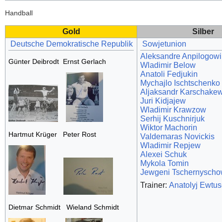
Handball
Gold
Silber
Deutsche Demokratische Republik
Sowjetunion
Aleksandre Anpilogowi
Günter Deibrodt Ernst Gerlach
Wladimir Below
Anatoli Fedjukin
Mychajlo Ischtschenko
Aljaksandr Karschakew
Juri Kidjajew
Wladimir Krawzow
Serhij Kuschnirjuk
Wiktor Machorin
Hartmut Krüger Peter Rost
Valdemaras Novickis
Wladimir Repjew
Alexei Schuk
Mykola Tomin
Jewgeni Tschernysch
Trainer:
Anatolyj Ewtu
Dietmar Schmidt Wieland Schmidt