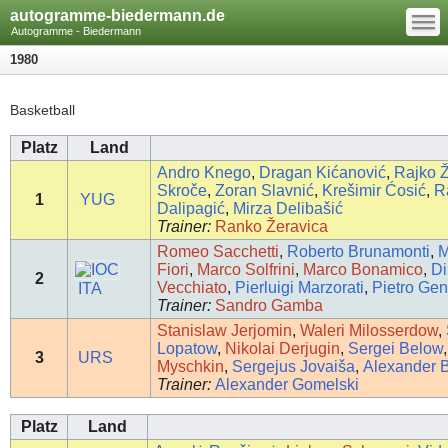
—
autogramme-biedermann.de
—
—
Autogramme - Biedermann
1980
Basketball
Platz
Land
Andro Knego
,
Dragan Kićanović
,
Rajko Ž
Skroče
,
Zoran Slavnić
,
Krešimir Ćosić
,
R
1
YUG
Dalipagić
,
Mirza Delibašić
Trainer:
Ranko Žeravica
Romeo Sacchetti
,
Roberto Brunamonti
,
M
Fiori
,
Marco Solfrini
,
Marco Bonamico
,
D
2
Vecchiato
,
Pierluigi Marzorati
,
Pietro Gen
ITA
Trainer:
Sandro Gamba
Stanislaw Jerjomin
,
Waleri Milosserdow
,
Lopatow
,
Nikolai Derjugin
,
Sergei Below
3
URS
Myschkin
,
Sergejus Jovaiša
,
Alexander 
Trainer:
Alexander Gomelski
Platz
Land