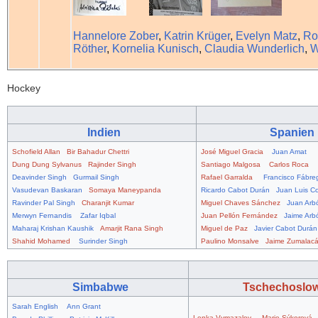
Hannelore Zober
,
Katrin Krüger
,
Evelyn Matz
,
Ro
Röther
,
Kornelia Kunisch
,
Claudia Wunderlich
,
W
Hockey
Indien
Spanien
Schofield Allan
Bir Bahadur Chettri
José Miguel Gracia
Juan Amat
Dung Dung Sylvanus
Rajinder Singh
Santiago Malgosa
Carlos Roca
Deavinder Singh
Gurmail Singh
Rafael Garralda
Francisco Fábre
Vasudevan Baskaran
Somaya Maneypanda
Ricardo Cabot Durán
Juan Luis C
Ravinder Pal Singh
Charanjit Kumar
Miguel Chaves Sánchez
Juan Arb
Merwyn Fernandis
Zafar Iqbal
Juan Pellón Fernández
Jaime Arb
Maharaj Krishan Kaushik
Amarjit Rana Singh
Miguel de Paz
Javier Cabot Durán
Shahid Mohamed
Surinder Singh
Paulino Monsalve
Jaime Zumalacá
Simbabwe
Tschechoslow
Sarah English
Ann Grant
Lenka Vymazalov
Marie Sýkorová