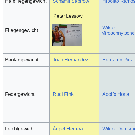
Halbfliegengewicht
Schamil Sabirow
Hipólito Ramo
Petar Lessow
Wiktor
Fliegengewicht
Miroschnytsch
Bantamgewicht
Juan Hernández
Bernardo Piña
Federgewicht
Rudi Fink
Adolfo Horta
Leichtgewicht
Ángel Herrera
Wiktor Demjan