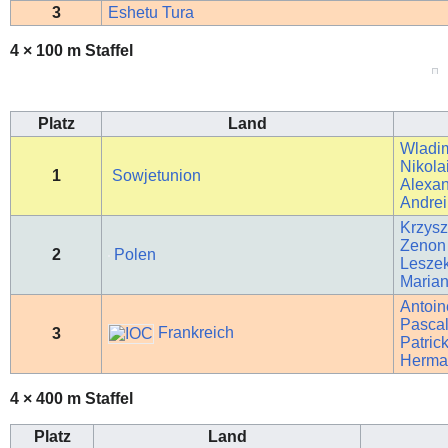
3
Eshetu Tura
4 × 100 m Staffel
Platz
Land
Wladi
Nikola
1
Sowjetunion
Alexan
Andrei
Krzysz
Zenon 
2
Polen
Lesze
Maria
Antoin
Pascal
Frankreich
3
Patric
Herma
4 × 400 m Staffel
Platz
Land