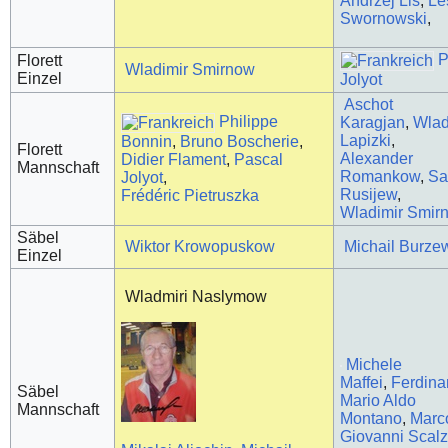
Andrzej Lis
,
Le
Swornowski
,
P
Florett
Wladimir Smirnow
Einzel
Jolyot
Aschot
Philippe
Karagjan
,
Wlad
Lapizki
,
Bonnin
,
Bruno Boscherie
,
Florett
Alexander
Didier Flament
,
Pascal
Mannschaft
Romankow
,
Sa
Jolyot
,
Rusijew
,
Frédéric Pietruszka
Wladimir Smir
Säbel
Wiktor Krowopuskow
Michail Burze
Einzel
Wladmiri Naslymow
Michele
Maffei
,
Ferdina
Säbel
Mario Aldo
Mannschaft
Montano
,
Marc
Giovanni Scal