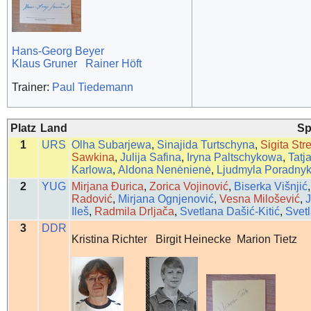
Hans-Georg Beyer
Klaus Gruner
Rainer Höft
Trainer:
Paul Tiedemann
Platz
Land
Sp
1
URS
Olha Subarjewa
,
Sinajida Turtschyna
,
Sigita Str
Sawkina
,
Julija Safina
,
Iryna Paltschykowa
,
Tatj
Karlowa
,
Aldona Nenėnienė
,
Ljudmyla Poradny
2
YUG
Mirjana Ðurica
,
Zorica Vojinović
,
Biserka Višnjić
Radović
,
Mirjana Ognjenović
,
Vesna Milošević
,
Ileš
,
Radmila Drljača
,
Svetlana Dašić-Kitić
,
Svet
3
DDR
Kristina Richter Birgit Heinecke Marion Tietz