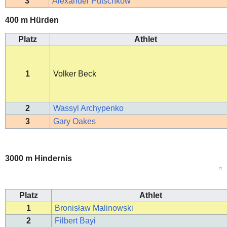
3
Alexander Putschkow
400 m Hürden
Platz
Athlet
1
Volker Beck
2
Wassyl Archypenko
3
Gary Oakes
3000 m Hindernis
Platz
Athlet
1
Bronisław Malinowski
2
Filbert Bayi