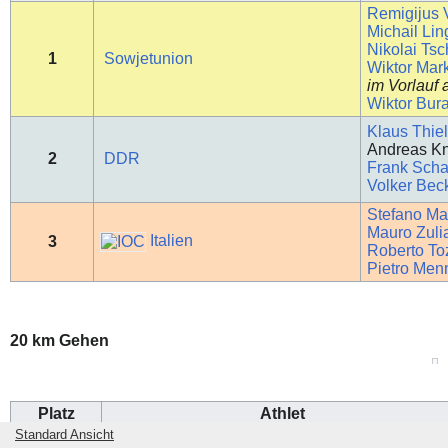
Remigijus V
Michail Lin
Nikolai Tsc
1
Sowjetunion
Wiktor Mar
im Vorlauf
Wiktor Bur
Klaus Thie
Andreas K
2
DDR
Frank Scha
Volker Bec
Stefano Ma
Mauro Zuli
Italien
3
Roberto To
Pietro Men
20 km Gehen
Platz
Athlet
Standard Ansicht