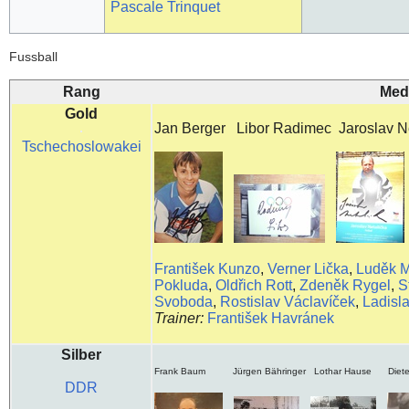
Pascale Trinquet
Fussball
Rang
Med
Gold
Jan Berger Libor Radimec Jaroslav N
Tschechoslowakei
František Kunzo
,
Verner Lička
,
Luděk 
Pokluda
,
Oldřich Rott
,
Zdeněk Rygel
,
S
Svoboda
,
Rostislav Václavíček
,
Ladisl
Trainer:
František Havránek
Silber
Frank Baum Jürgen Bähringer Lothar Hause Diet
DDR