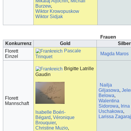
Mikalaj Aljochin
,
Michail
Burzew
,
Wiktor Krowopuskow
Wiktor Sidjak
Frauen
Konkurrenz
Gold
Silber
Pascale
Florett
Magda Maros
Einzel
Trinquet
Brigitte Latrille
Gaudin
Nailja
Giljasowa
,
Jel
Belowa
,
Florett
Walentina
Mannschaft
Sidorowa
,
Irina
Uschakowa
,
Isabelle Boéri-
Larissa Zagara
Bégard
,
Véronique
Brouquier
,
Christine Muzio
,