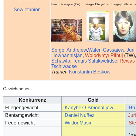
Rinat Dassajew (TW) Wagis Chidjatulin Sergej Baltats
Sowjetunion
Sergei Andrejew
,
Waleri Gassajew
,
Juri
Howhannisjan
,
Wolodymyr Pilhuj
(TW)
Schawlo
,
Tengis Sulakwelidse
,
Rewas 
Tschiwadse
Trainer:
Konstantin Beskow
Gewichtheben
Konkurrenz
Gold
Fliegengewicht
Kanybek Osmonalijew
Ho
Bantamgewicht
Daniel Núñez
Jur
Federgewicht
Wiktor Masin
Ste
Joa