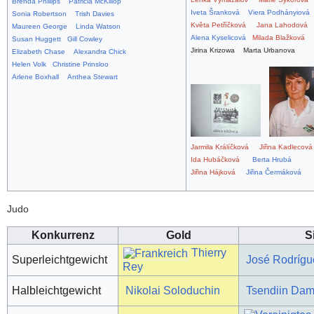
Brenda Phillips
Patricia McKillop
Iveta Šranková
Viera Podhányiová
Sonia Robertson
Trish Davies
Květa Petříčková
Jana Lahodová
Maureen George
Linda Watson
Alena Kyselicová
Milada Blažková
Susan Huggett
Gill Cowley
Jirina Krizowa Marta Urbanova
Elizabeth Chase
Alexandra Chick
Helen Volk
Christine Prinsloo
Arlene Boxhall
Anthea Stewart
Jarmila Králíčková
Jiřina Kadlecová
Ida Hubáčková
Berta Hrubá
Jiřina Hájková
Jiřina Čermáková
Judo
Konkurrenz
Gold
S
Thierry
Superleichtgewicht
José Rodrígu
Rey
Halbleichtgewicht
Nikolai Soloduchin
Tsendiin Dam