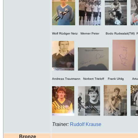
Wolf Rüdiger Netz Werner Peter Bodo Rudwalait(TW) Rü
Andreas Trautmann Norbert Trieloff Frank Uhlig Artur 
Trainer:
Rudolf Krause
Bronze