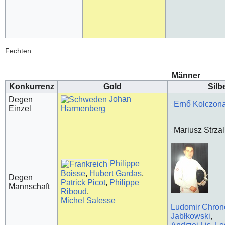
Fechten
Männer
Konkurrenz
Gold
Silb
Johan
Degen
Ernő Kolczon
Harmenberg
Einzel
Mariusz Strza
Philippe
Boisse
,
Hubert Gardas
,
Degen
Patrick Picot
,
Philippe
Mannschaft
Riboud
,
Michel Salesse
Ludomir Chron
Jabłkowski
,