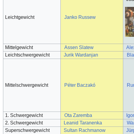
Leichtgewicht
Janko Russew
Mittelgewicht
Assen Slatew
Ale
Leichtschwergewicht
Jurik Wardanjan
Bl
Mittelschwergewicht
Péter Baczakó
Ru
1. Schwergewicht
Ota Zaremba
Igor
2. Schwergewicht
Leanid Taranenka
Wal
Superschwergewicht
Sultan Rachmanow
Jür