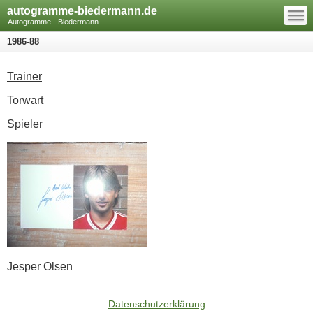
—
autogramme-biedermann.de
—
—
Autogramme - Biedermann
1986-88
Trainer
Torwart
Spieler
Jesper Olsen
Datenschutzerklärung