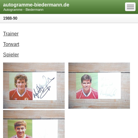
—
autogramme-biedermann.de
—
—
Autogramme - Biedermann
1988-90
Trainer
Torwart
Spieler