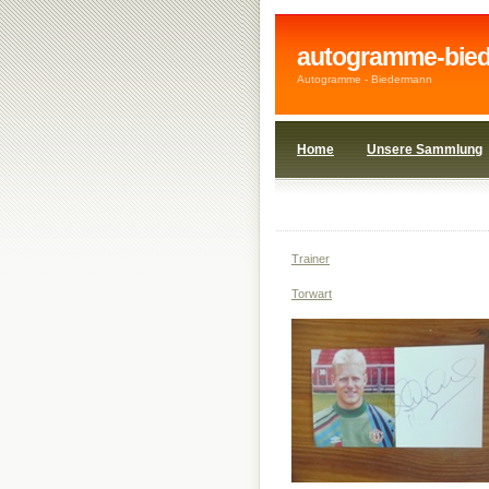
autogramme-bie
Autogramme - Biedermann
Home
Unsere Sammlung
1908wi
1920wi
Trainer
Torwart