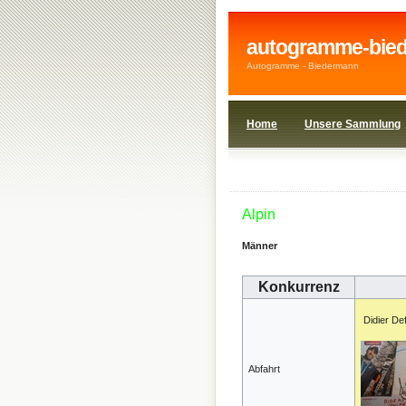
autogramme-bie
Autogramme - Biedermann
Home
Unsere Sammlung
1908wi
1920wi
Alpin
Männer
Konkurrenz
Didier De
Abfahrt