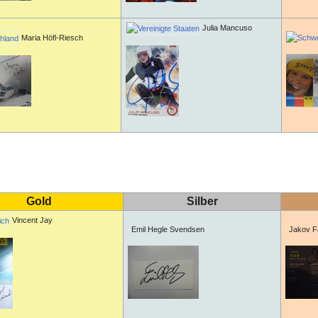
Julia Mancuso
Maria Höfl-Riesch
Gold
Silber
Vincent Jay
Emil Hegle Svendsen
Jakov F