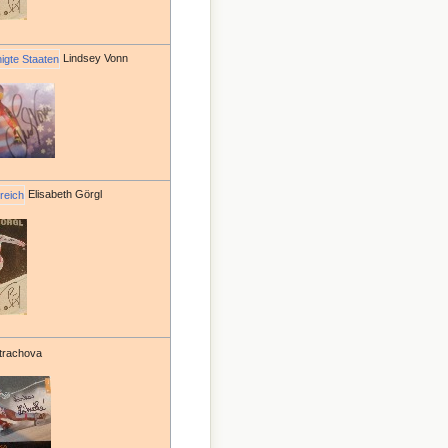
Lindsey Vonn
Elisabeth Görgl
trachova