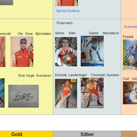
Sjarhej Nowikau
Österreich
Schwed
Simon Eder Daniel Mesotitsch
anevold Ole Einar Björndalen
Fredri
Dominik Landertinger Christoph Sumann
Bö Emil Hegle Svendsen
Carl J
Gold
Silber