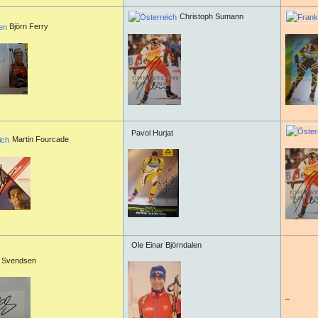
Christoph Sumann
Björn Ferry
Pavol Hurjat
Martin Fourcade
Ole Einar Björndalen
e Svendsen
–