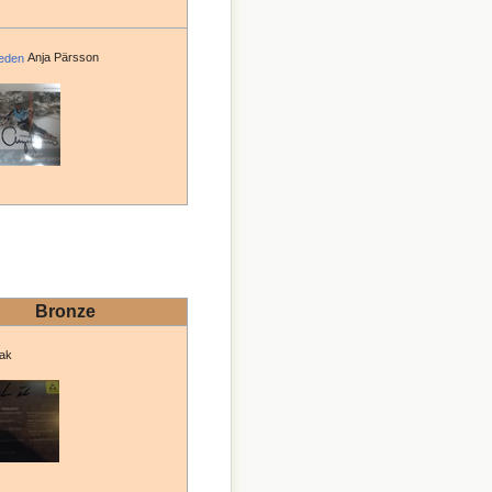
Anja Pärsson
Bronze
ak