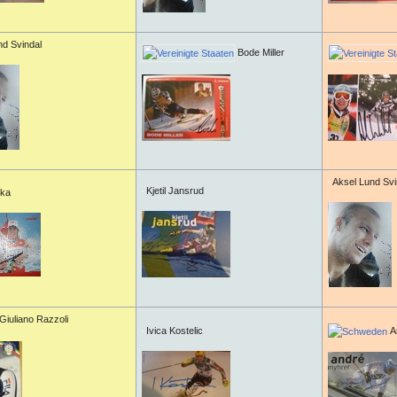
d Svindal
Bode Miller
Aksel Lund Svi
Kjetil Jansrud
nka
Giuliano Razzoli
Ivica Kostelic
A