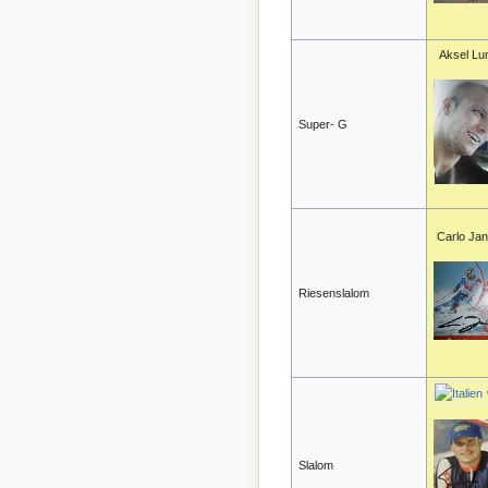
Aksel Lun
Super- G
Carlo Ja
Riesenslalom
Slalom