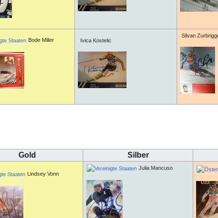
Silvan Zurbrig
Bode Miller
Ivica Kostelic
Gold
Silber
Julia Mancuso
Lindsey Vonn