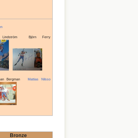
en
k Lindström Björn Ferry
ohan Bergman
Mattias Nilsso
Bronze