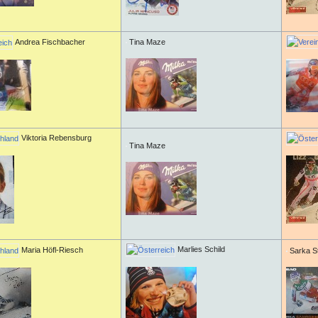
Andrea Fischbacher
Tina Maze
Viktoria Rebensburg
Tina Maze
Marlies Schild
Maria Höfl-Riesch
Sarka S