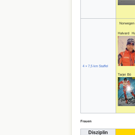
Norwegen
Halvard H
4 × 7,5 km Staffel
Tarjei 
Frauen
Disziplin