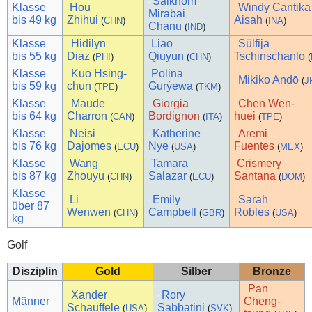
Saikhom
Klasse
Hou
Windy Cantika
Mirabai
bis 49 kg
Zhihui
Aisah
(
CHN
)
(
INA
)
Chanu
(
IND
)
Klasse
Hidilyn
Liao
Sülfija
bis 55 kg
Diaz
Qiuyun
Tschinschanlo
(
PHI
)
(
CHN
)
(
Klasse
Kuo Hsing-
Polina
Mikiko Andō
(
J
bis 59 kg
chun
Gurýewa
(
TPE
)
(
TKM
)
Klasse
Maude
Giorgia
Chen Wen-
bis 64 kg
Charron
Bordignon
huei
(
CAN
)
(
ITA
)
(
TPE
)
Klasse
Neisi
Katherine
Aremi
bis 76 kg
Dajomes
Nye
Fuentes
(
ECU
)
(
USA
)
(
MEX
)
Klasse
Wang
Tamara
Crismery
bis 87 kg
Zhouyu
Salazar
Santana
(
CHN
)
(
ECU
)
(
DOM
)
Klasse
Li
Emily
Sarah
über 87
Wenwen
Campbell
Robles
(
CHN
)
(
GBR
)
(
USA
)
kg
Golf
Disziplin
Gold
Silber
Bronze
Pan
Xander
Rory
Männer
Cheng-
Schauffele
Sabbatini
(
USA
)
(
SVK
)