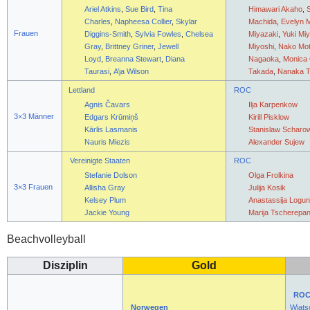
Ariel Atkins
,
Sue Bird
,
Tina
Himawari Akaho
,
Charles
,
Napheesa Collier
,
Skylar
Machida
,
Evelyn 
Frauen
Diggins-Smith
,
Sylvia Fowles
,
Chelsea
Miyazaki
,
Yuki Mi
Gray
,
Brittney Griner
,
Jewell
Miyoshi
,
Nako Mot
Loyd
,
Breanna Stewart
,
Diana
Nagaoka
,
Monica
Taurasi
,
A’ja Wilson
Takada
,
Nanaka 
Lettland
ROC
Agnis Čavars
Ilja Karpenkow
3×3 Männer
Edgars Krūmiņš
Kirill Pisklow
Kārlis Lasmanis
Stanislaw Scharo
Nauris Miezis
Alexander Sujew
Vereinigte Staaten
ROC
Stefanie Dolson
Olga Frolkina
3×3 Frauen
Allisha Gray
Julija Kosik
Kelsey Plum
Anastassija Logu
Jackie Young
Marija Tscherepa
Beachvolleyball
Disziplin
Gold
RO
Norwegen
Wjats