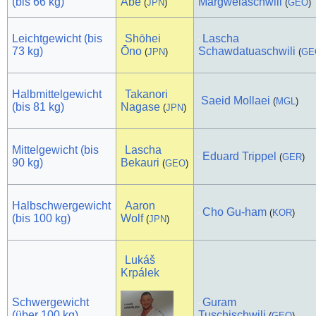
(bis 66 kg)
Abe
Margwelaschwili
(
JPN
)
(
GEO
)
Leichtgewicht (bis
Shōhei
Lascha
73 kg)
Ōno
Schawdatuaschwili
(
JPN
)
(
GE
Halbmittelgewicht
Takanori
Saeid Mollaei
(
MGL
)
(bis 81 kg)
Nagase
(
JPN
)
Mittelgewicht (bis
Lascha
Eduard Trippel
(
GER
)
90 kg)
Bekauri
(
GEO
)
Halbschwergewicht
Aaron
Cho Gu-ham
(
KOR
)
(bis 100 kg)
Wolf
(
JPN
)
Lukáš
Krpálek
Schwergewicht
Guram
(über 100 kg)
Tuschischwili
(
GEO
)