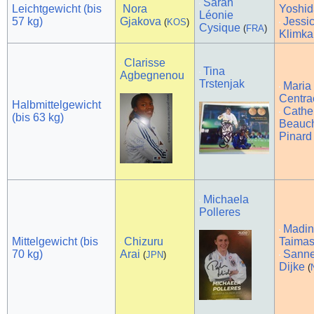
Sarah
Leichtgewicht (bis
Nora
Yoshi
Léonie
57 kg)
Gjakova
Jessi
(
KOS
)
Cysique
(
FRA
)
Klimka
Clarisse
Tina
Agbegnenou
Trstenjak
Maria
Centra
Halbmittelgewicht
Cathe
(bis 63 kg)
Beauc
Pinard
Michaela
Polleres
Madi
Mittelgewicht (bis
Chizuru
Taima
70 kg)
Arai
Sanne
(
JPN
)
Dijke
(