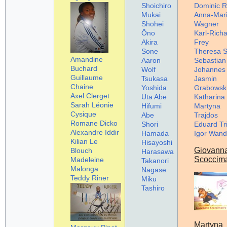
Shoichiro
Dominic R
Mukai
Anna-Mar
Shōhei
Wagner
Ōno
Karl-Rich
Akira
Frey
Sone
Theresa St
Amandine
Aaron
Sebastian
Buchard
Wolf
Johannes
Guillaume
Tsukasa
Jasmin
Chaine
Yoshida
Grabowsk
Axel Clerget
Uta Abe
Katharina
Sarah Léonie
Hifumi
Martyna
Cysique
Abe
Trajdos
Romane Dicko
Shori
Eduard Tr
Alexandre Iddir
Hamada
Igor Wand
Kilian Le
Hisayoshi
Giovann
Blouch
Harasawa
Scoccima
Madeleine
Takanori
Malonga
Nagase
Teddy Riner
Miku
Tashiro
Martyna