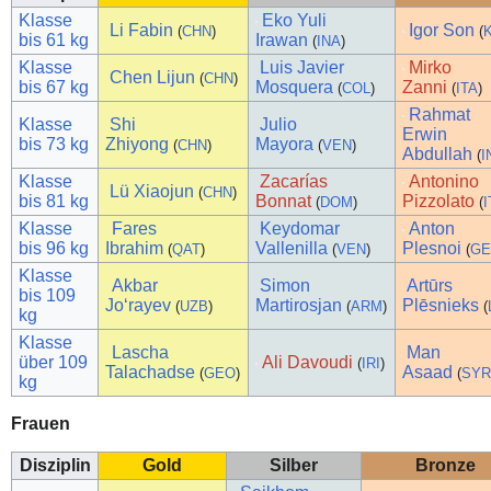
Klasse
Eko Yuli
Li Fabin
Igor Son
(
CHN
)
(
bis 61 kg
Irawan
(
INA
)
Klasse
Luis Javier
Mirko
Chen Lijun
(
CHN
)
bis 67 kg
Mosquera
Zanni
(
COL
)
(
ITA
)
Rahmat
Klasse
Shi
Julio
Erwin
bis 73 kg
Zhiyong
Mayora
(
CHN
)
(
VEN
)
Abdullah
(
I
Klasse
Zacarías
Antonino
Lü Xiaojun
(
CHN
)
bis 81 kg
Bonnat
Pizzolato
(
DOM
)
(
Klasse
Fares
Keydomar
Anton
bis 96 kg
Ibrahim
Vallenilla
Plesnoi
(
QAT
)
(
VEN
)
(
G
Klasse
Akbar
Simon
Artūrs
bis 109
Joʻrayev
Martirosjan
Plēsnieks
(
UZB
)
(
ARM
)
(
kg
Klasse
Lascha
Man
über 109
Ali Davoudi
(
IRI
)
Talachadse
Asaad
(
GEO
)
(
SY
kg
Frauen
Disziplin
Gold
Silber
Bronze