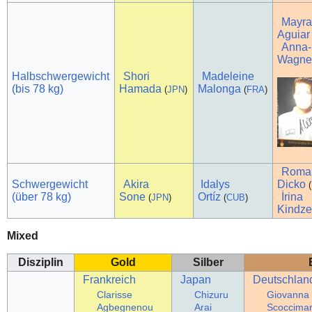
Mayr
Aguiar
Anna-
Wagne
Halbschwergewicht
Shori
Madeleine
(bis 78 kg)
Hamada
Malonga
(
JPN
)
(
FRA
)
Roma
Schwergewicht
Akira
Idalys
Dicko
(
(über 78 kg)
Sone
Ortíz
İrina
(
JPN
)
(
CUB
)
Kindze
Mixed
Disziplin
Gold
Silber
Frankreich
Japan
Deutschlan
Clarisse
Chizuru
Giovanna
Agbegnenou
Arai
Scoccimar