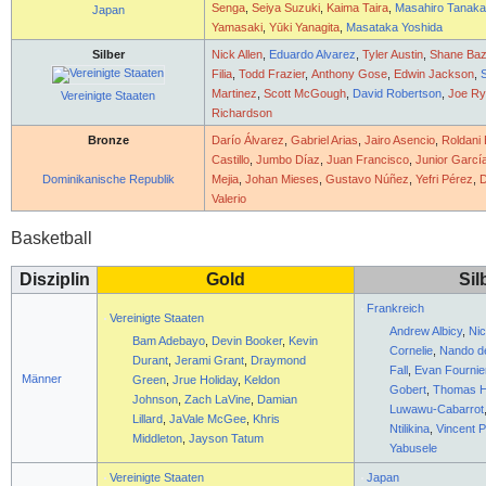
Senga
,
Seiya Suzuki
,
Kaima Taira
,
Masahiro Tanak
Japan
Yamasaki
,
Yūki Yanagita
,
Masataka Yoshida
Silber
Nick Allen
,
Eduardo Alvarez
,
Tyler Austin
,
Shane Ba
Filia
,
Todd Frazier
,
Anthony Gose
,
Edwin Jackson
,
Martinez
,
Scott McGough
,
David Robertson
,
Joe R
Vereinigte Staaten
Richardson
Bronze
Darío Álvarez
,
Gabriel Arias
,
Jairo Asencio
,
Roldani 
Castillo
,
Jumbo Díaz
,
Juan Francisco
,
Junior Garcí
Dominikanische Republik
Mejia
,
Johan Mieses
,
Gustavo Núñez
,
Yefri Pérez
,
Valerio
Basketball
Disziplin
Gold
Sil
Frankreich
Vereinigte Staaten
Andrew Albicy
,
Ni
Bam Adebayo
,
Devin Booker
,
Kevin
Cornelie
,
Nando d
Durant
,
Jerami Grant
,
Draymond
Fall
,
Evan Fournie
Männer
Green
,
Jrue Holiday
,
Keldon
Gobert
,
Thomas H
Johnson
,
Zach LaVine
,
Damian
Luwawu-Cabarrot
Lillard
,
JaVale McGee
,
Khris
Ntilikina
,
Vincent Po
Middleton
,
Jayson Tatum
Yabusele
Vereinigte Staaten
Japan