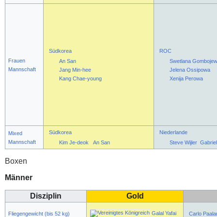
Südkorea
ROC
Frauen
An San
Swetlana Gomboje
Mannschaft
Jang Min-hee
Jelena Ossipowa
Kang Chae-young
Xenija Perowa
Südkorea
Niederlande
Mixed
Mannschaft
Kim Je-deok
An San
Steve Wijler
Gabrie
Boxen
Männer
Disziplin
Gold
Galal Yafai
Fliegengewicht (bis 52 kg)
Carlo Paal