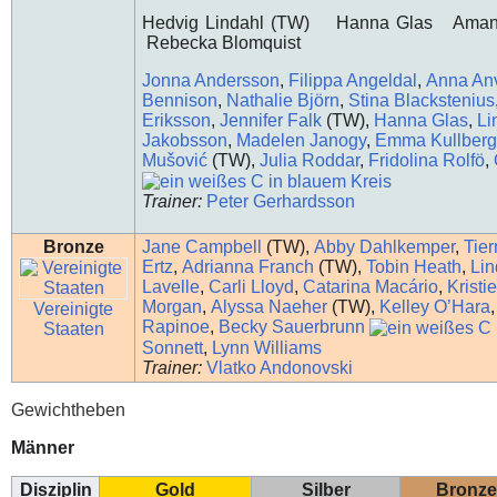
Hedvig Lindahl (TW) Hanna Glas Ama
Rebecka Blomquist
Jonna Andersson
,
Filippa Angeldal
,
Anna An
Bennison
,
Nathalie Björn
,
Stina Blackstenius
Eriksson
,
Jennifer Falk
(TW),
Hanna Glas
,
Li
Jakobsson
,
Madelen Janogy
,
Emma Kullber
Mušović
(TW),
Julia Roddar
,
Fridolina Rolfö
,
Trainer:
Peter Gerhardsson
Bronze
Jane Campbell
(TW),
Abby Dahlkemper
,
Tie
Ertz
,
Adrianna Franch
(TW),
Tobin Heath
,
Li
Lavelle
,
Carli Lloyd
,
Catarina Macário
,
Kristi
Morgan
,
Alyssa Naeher
(TW),
Kelley O’Hara
Vereinigte
Rapinoe
,
Becky Sauerbrunn
Staaten
Sonnett
,
Lynn Williams
Trainer:
Vlatko Andonovski
Gewichtheben
Männer
Disziplin
Gold
Silber
Bronze