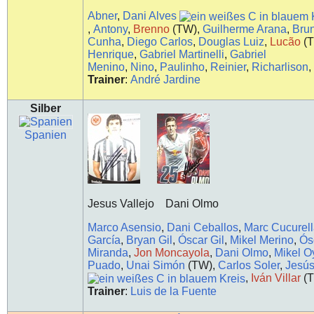
Abner
,
Dani Alves
,
Antony
,
Brenno
(TW),
Guilherme Arana
,
Bru
Cunha
,
Diego Carlos
,
Douglas Luiz
,
Lucão
(
Henrique
,
Gabriel Martinelli
,
Gabriel
Menino
,
Nino
,
Paulinho
,
Reinier
,
Richarlison
Trainer
:
André Jardine
Silber
Spanien
Jesus Vallejo Dani Olmo
Marco Asensio
,
Dani Ceballos
,
Marc Cucurel
García
,
Bryan Gil
,
Óscar Gil
,
Mikel Merino
,
Ós
Miranda
,
Jon Moncayola
,
Dani Olmo
,
Mikel O
Puado
,
Unai Simón
(TW),
Carlos Soler
,
Jesús
,
Iván Villar
(
Trainer
:
Luis de la Fuente