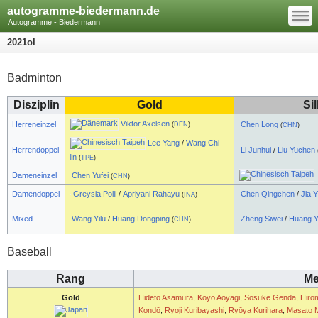
—
autogramme-biedermann.de
—
—
Autogramme - Biedermann
2021ol
Badminton
Disziplin
Gold
Si
Viktor Axelsen
Herreneinzel
Chen Long
(
DEN
)
(
CHN
)
Lee Yang
/
Wang Chi-
Herrendoppel
Li Junhui
/
Liu Yuchen
lin
(
TPE
)
Dameneinzel
Chen Yufei
(
CHN
)
Damendoppel
Greysia Polii
/
Apriyani Rahayu
Chen Qingchen
/
Jia Y
(
INA
)
Mixed
Wang Yilu
/
Huang Dongping
Zheng Siwei
/
Huang Y
(
CHN
)
Baseball
Rang
Me
Gold
Hideto Asamura
,
Kōyō Aoyagi
,
Sōsuke Genda
,
Hirom
Kondō
,
Ryoji Kuribayashi
,
Ryōya Kurihara
,
Masato M