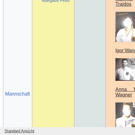
Margaux Pinot
Trajdos
Igor Wan
Anna M
Mannschaft
Wagner
Standard Ansicht