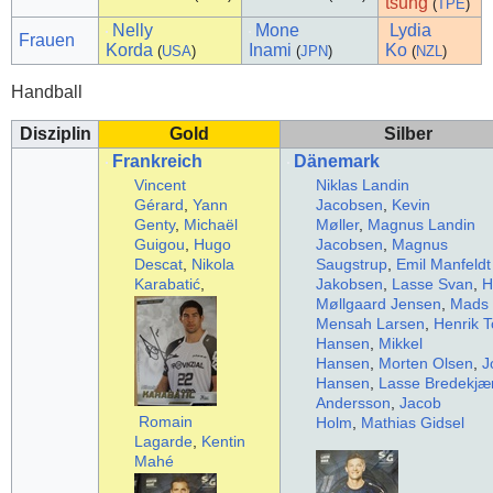
tsung
(
TPE
)
Nelly
Mone
Lydia
Frauen
Korda
Inami
Ko
(
USA
)
(
JPN
)
(
NZL
)
Handball
Disziplin
Gold
Silber
Frankreich
Dänemark
Vincent
Niklas Landin
Gérard
,
Yann
Jacobsen
,
Kevin
Genty
,
Michaël
Møller
,
Magnus Landin
Guigou
,
Hugo
Jacobsen
,
Magnus
Descat
,
Nikola
Saugstrup
,
Emil Manfeldt
Karabatić
,
Jakobsen
,
Lasse Svan
,
H
Møllgaard Jensen
,
Mads
Mensah Larsen
,
Henrik T
Hansen
,
Mikkel
Hansen
,
Morten Olsen
,
J
Hansen
,
Lasse Bredekjæ
Andersson
,
Jacob
Romain
Holm
,
Mathias Gidsel
Lagarde
,
Kentin
Mahé