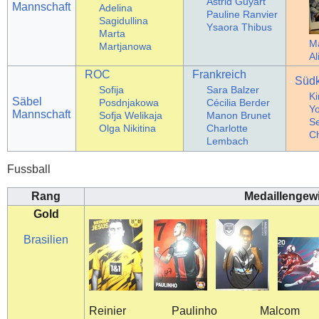
Astrid Guyart
Mannschaft
Adelina
Pauline Ranvier
Sagidullina
Ysaora Thibus
Marta
Ma
Martjanowa
Al
ROC
Frankreich
Süd
Sofija
Sara Balzer
Ki
Säbel
Posdnjakowa
Cécilia Berder
Yo
Mannschaft
Sofja Welikaja
Manon Brunet
Se
Olga Nikitina
Charlotte
C
Lembach
Fussball
Rang
Medaillengew
Gold
Brasilien
Reinier Paulinho Malcom Ma