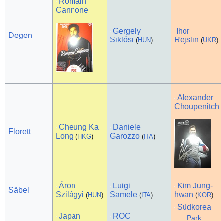
Romain
Cannone
Gergely
Ihor
Degen
Siklósi
Rejslin
(
HUN
)
(
UKR
)
Alexander
Choupenitch
Cheung Ka
Daniele
Florett
Long
Garozzo
(
HKG
)
(
ITA
)
Áron
Luigi
Kim Jung-
Säbel
Szilágyi
Samele
hwan
(
HUN
)
(
ITA
)
(
KOR
)
Südkorea
Japan
ROC
Park