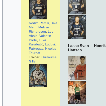
Nedim Remili
,
Dika
Mem
,
Melvyn
Richardson
,
Luc
Abalo
,
Valentin
Porte
,
Luka
Karabatić
,
Ludovic
Lasse Svan Henrik 
Fabregas
,
Nicolas
Hansen
Tournat
Trainer:
Guillaume
Gille