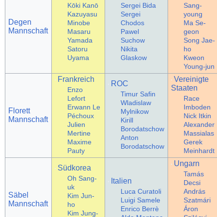
Kōki Kanō
Sergei Bida
Sang-
Kazuyasu
Sergei
young
Degen
Minobe
Chodos
Ma Se-
Mannschaft
Masaru
Pawel
geon
Yamada
Suchow
Song Jae-
Satoru
Nikita
ho
Uyama
Glaskow
Kweon
Young-jun
Frankreich
Vereinigte
ROC
Staaten
Enzo
Timur Safin
Lefort
Race
Wladislaw
Erwann Le
Imboden
Florett
Mylnikow
Péchoux
Nick Itkin
Mannschaft
Kirill
Julien
Alexander
Borodatschow
Mertine
Massialas
Anton
Maxime
Gerek
Borodatschow
Pauty
Meinhardt
Ungarn
Südkorea
Tamás
Oh Sang-
Italien
Decsi
uk
Luca Curatoli
András
Säbel
Kim Jun-
Luigi Samele
Szatmári
Mannschaft
ho
Enrico Berrè
Áron
Kim Jung-