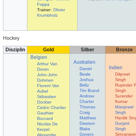
Foppa
Trainer:
Olivier
Krumbholz
Hockey
Disziplin
Gold
Silber
Bronze
Belgien
Australien
Arthur Van
Indien
Daniel
Doren
Beale
Dilpreet
John-John
Joshua
Singh
Dohmen
Beltz
Rupinder P
Florent Van
Tim Brand
Singh
Aubel
Andrew
Surender
Sébastien
Charter
Kumar
Dockier
Thomas
Manpreet
Cédric Charlier
Craig
Singh
Gauthier
Matthew
Hardik Sin
Boccard
Dawson
Gurjant
Nicolas De
Blake
Singh
Kerpel
Govers
Simranjeet
Alexander