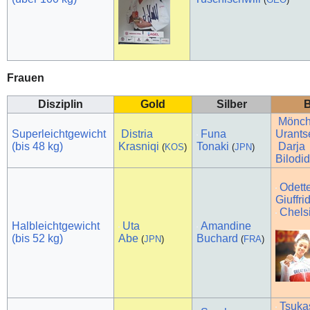
Frauen
Disziplin
Gold
Silber
B
Mönch
Superleichtgewicht
Distria
Funa
Urants
(bis 48 kg)
Krasniqi
Tonaki
Darja
(
KOS
)
(
JPN
)
Bilodi
Odett
Giuffri
Chels
Halbleichtgewicht
Uta
Amandine
(bis 52 kg)
Abe
Buchard
(
JPN
)
(
FRA
)
Tsuka