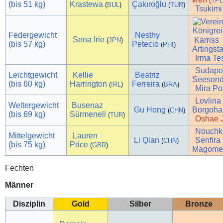
(
TP
(bis 51 kg)
Krastewa
Çakıroğlu
(
BUL
)
(
TUR
)
Tsukimi
Federgewicht
Nesthy
Sena Irie
Karriss
(
JPN
)
(bis 57 kg)
Petecio
(
PHI
)
Artingsta
Irma Te
Sudapo
Leichtgewicht
Kellie
Beatriz
Seeson
(bis 60 kg)
Harrington
Ferreira
(
IRL
)
(
BRA
)
Mira Po
Lovlina
Weltergewicht
Busenaz
Gu Hong
Borgoha
(
CHN
)
(bis 69 kg)
Sürmeneli
(
TUR
)
Oshae 
Nouchka
Mittelgewicht
Lauren
Li Qian
Senfira
(
CHN
)
(bis 75 kg)
Price
(
GBR
)
Magomed
Fechten
Männer
Disziplin
Gold
Silber
Bronze