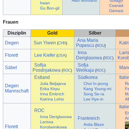
Aldo Montano
Szilágyi
hwan
Csanád
Gu Bon-gil
Gémesi
Frauen
Disziplin
Gold
Silber
Ana Maria
Degen
Sun Yiwen
Katr
(
CHN
)
Popescu
(
ROU
)
Inna
Lari
Florett
Lee Kiefer
(
USA
)
Deriglasowa
Koro
(
ROC
)
Sofija
Sofja
Säbel
Mano
Posdnjakowa
Welikaja
(
ROC
)
(
ROC
)
Estland
Südkorea
Itali
Julia Beljajeva
Choi In-jeong
Ro
Degen
Erika Kirpu
Kang Young-mi
Fe
Mannschaft
Irina Embrich
Song Se-ra
Ma
Katrina Lehis
Lee Hye-in
Al
Itali
ROC
Er
Inna Deriglasowa
Frankreich
Ar
Larissa
Anita Blaze
Florett
Korobeinikowa