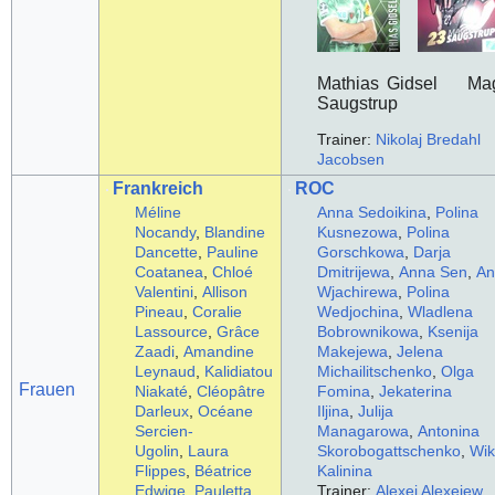
Mathias Gidsel Ma
Saugstrup
Trainer:
Nikolaj Bredahl
Jacobsen
Frankreich
ROC
Méline
Anna Sedoikina
,
Polina
Nocandy
,
Blandine
Kusnezowa
,
Polina
Dancette
,
Pauline
Gorschkowa
,
Darja
Coatanea
,
Chloé
Dmitrijewa
,
Anna Sen
,
An
Valentini
,
Allison
Wjachirewa
,
Polina
Pineau
,
Coralie
Wedjochina
,
Wladlena
Lassource
,
Grâce
Bobrownikowa
,
Ksenija
Zaadi
,
Amandine
Makejewa
,
Jelena
Leynaud
,
Kalidiatou
Michailitschenko
,
Olga
Frauen
Niakaté
,
Cléopâtre
Fomina
,
Jekaterina
Darleux
,
Océane
Iljina
,
Julija
Sercien-
Managarowa
,
Antonina
Ugolin
,
Laura
Skorobogattschenko
,
Wik
Flippes
,
Béatrice
Kalinina
Edwige
,
Pauletta
Trainer:
Alexei Alexejew