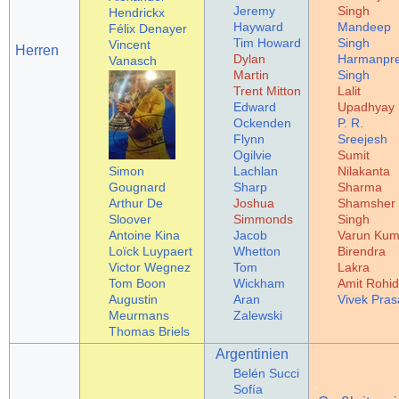
Jeremy
Singh
Hendrickx
Hayward
Mandeep
Félix Denayer
Tim Howard
Singh
Vincent
Herren
Dylan
Harmanpre
Vanasch
Martin
Singh
Trent Mitton
Lalit
Edward
Upadhyay
Ockenden
P. R.
Flynn
Sreejesh
Ogilvie
Sumit
Simon
Lachlan
Nilakanta
Gougnard
Sharp
Sharma
Arthur De
Joshua
Shamsher
Sloover
Simmonds
Singh
Antoine Kina
Jacob
Varun Kum
Loïck Luypaert
Whetton
Birendra
Victor Wegnez
Tom
Lakra
Tom Boon
Wickham
Amit Rohi
Augustin
Aran
Vivek Pra
Meurmans
Zalewski
Thomas Briels
Argentinien
Belén Succi
Sofía