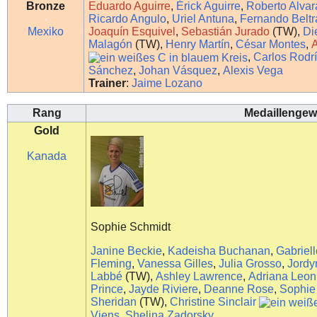
Bronze
Eduardo Aguirre
,
Érick Aguirre
,
Roberto Alva
Ricardo Angulo
,
Uriel Antuna
,
Fernando Beltr
Mexiko
Joaquín Esquivel
,
Sebastián Jurado
(TW),
Di
Malagón
(TW),
Henry Martín
,
César Montes
,
,
Carlos Rodr
Sánchez
,
Johan Vásquez
,
Alexis Vega
Trainer
:
Jaime Lozano
Rang
Medaillengew
Gold
Kanada
Sophie Schmidt
Janine Beckie
,
Kadeisha Buchanan
,
Gabriell
Fleming
,
Vanessa Gilles
,
Julia Grosso
,
Jordy
Labbé
(TW),
Ashley Lawrence
,
Adriana Leon
Prince
,
Jayde Riviere
,
Deanne Rose
,
Sophie
Sheridan
(TW),
Christine Sinclair
Viens
,
Shelina Zadorsky