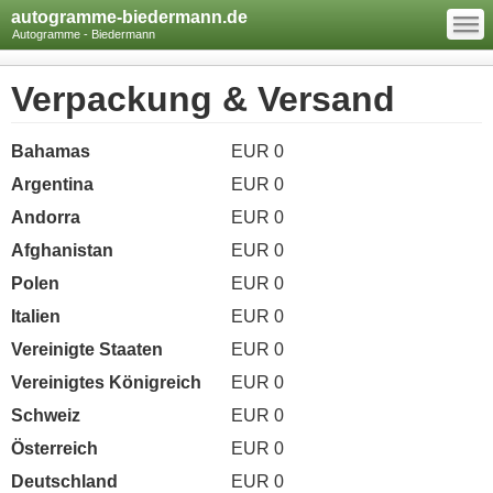
—
autogramme-biedermann.de
—
—
Autogramme - Biedermann
Verpackung & Versand
Bahamas
EUR 0
Argentina
EUR 0
Andorra
EUR 0
Afghanistan
EUR 0
Polen
EUR 0
Italien
EUR 0
Vereinigte Staaten
EUR 0
Vereinigtes Königreich
EUR 0
Schweiz
EUR 0
Österreich
EUR 0
Deutschland
EUR 0