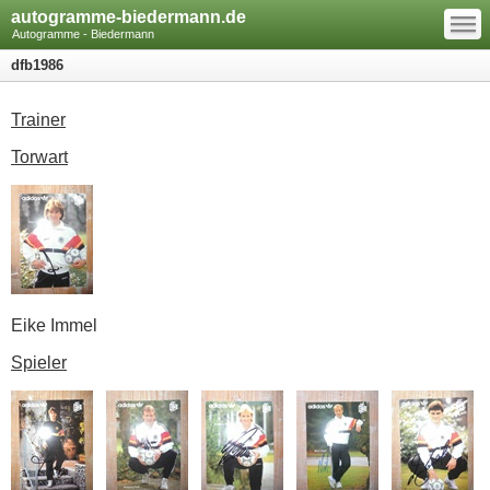
—
autogramme-biedermann.de
—
—
Autogramme - Biedermann
dfb1986
Trainer
Torwart
Eike Immel
Spieler