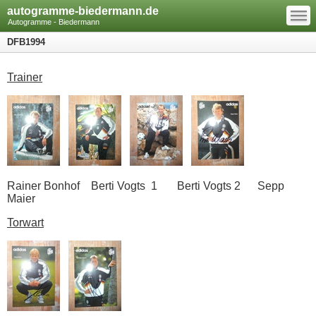
—
autogramme-biedermann.de
—
—
Autogramme - Biedermann
DFB1994
Trainer
Rainer Bonhof Berti Vogts 1 Berti Vogts 2 Sepp
Maier
Torwart