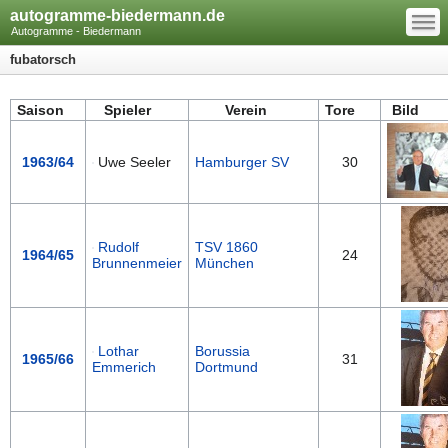
—
autogramme-biedermann.de
—
—
Autogramme - Biedermann
fubatorsch
Saison
Spieler
Verein
Tore
Bi
1963/64
Uwe Seeler
Hamburger SV
30
Rudolf
TSV 1860
1964/65
24
Brunnenmeier
München
Lothar
Borussia
1965/66
31
Emmerich
Dortmund