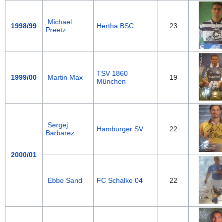
Michael
1998/99
Hertha BSC
23
Preetz
TSV 1860
1999/00
Martin Max
19
München
Sergej
Hamburger SV
22
Barbarez
2000/01
Ebbe Sand
FC Schalke 04
22