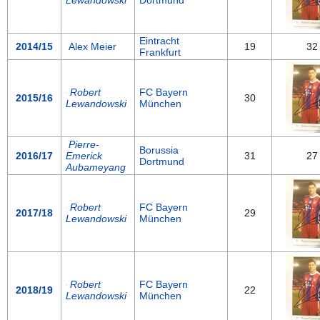
Lewandowski
Dortmund
Eintracht
2014/15
Alex Meier
19
32
Frankfurt
Robert
FC Bayern
2015/16
30
Lewandowski
München
Pierre-
Borussia
2016/17
Emerick
31
27
Dortmund
Aubameyang
Robert
FC Bayern
2017/18
29
Lewandowski
München
Robert
FC Bayern
2018/19
22
Lewandowski
München