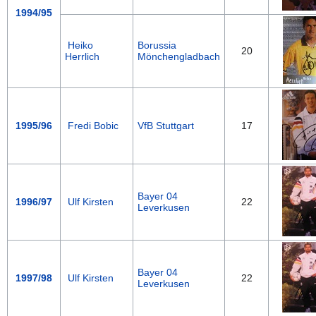
1994/95
Heiko
Borussia
20
Herrlich
Mönchengladbach
1995/96
Fredi Bobic
VfB Stuttgart
17
Bayer 04
1996/97
Ulf Kirsten
22
Leverkusen
Bayer 04
1997/98
Ulf Kirsten
22
Leverkusen