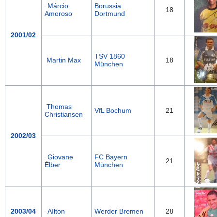
Márcio
Borussia
18
Amoroso
Dortmund
2001/02
TSV 1860
Martin Max
18
München
Thomas
VfL Bochum
21
Christiansen
2002/03
Giovane
FC Bayern
21
Élber
München
2003/04
Aílton
Werder Bremen
28