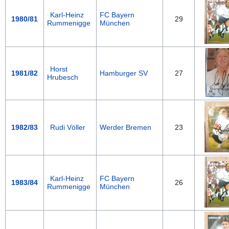
Karl-Heinz
FC Bayern
1980/81
29
Rummenigge
München
Horst
1981/82
Hamburger SV
27
Hrubesch
1982/83
Rudi Völler
Werder Bremen
23
Karl-Heinz
FC Bayern
1983/84
26
Rummenigge
München