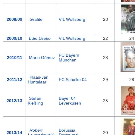
2008/09
Grafite
VfL Wolfsburg
28
2009/10
Edin Džeko
VfL Wolfsburg
22
24
FC Bayern
2010/11
Mario Gómez
28
München
Klaas-Jan
2011/12
FC Schalke 04
29
28
Huntelaar
Stefan
Bayer 04
2012/13
25
Kießling
Leverkusen
Robert
Borussia
2013/14
20