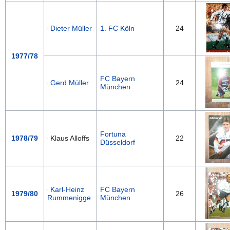
Dieter Müller
1. FC Köln
24
1977/78
FC Bayern
Gerd Müller
24
München
Fortuna
1978/79
Klaus Alloffs
22
Düsseldorf
Karl-Heinz
FC Bayern
1979/80
26
Rummenigge
München