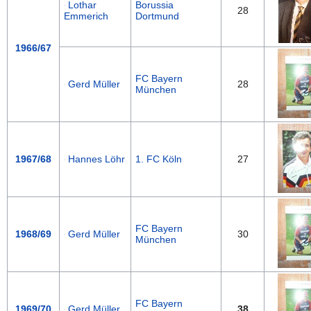
Lothar
Borussia
28
Emmerich
Dortmund
1966/67
FC Bayern
Gerd Müller
28
München
1967/68
Hannes Löhr
1. FC Köln
27
FC Bayern
1968/69
Gerd Müller
30
München
FC Bayern
1969/70
Gerd Müller
38