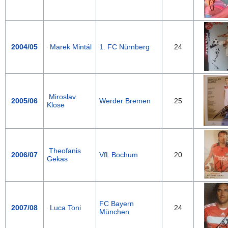
2004/05
Marek Mintál
1. FC Nürnberg
24
Miroslav
2005/06
Werder Bremen
25
Klose
Theofanis
2006/07
VfL Bochum
20
Gekas
FC Bayern
2007/08
Luca Toni
24
München