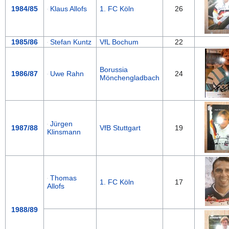
1984/85
Klaus Allofs
1. FC Köln
26
1985/86
Stefan Kuntz
VfL Bochum
22
Borussia
1986/87
Uwe Rahn
24
Mönchengladbach
Jürgen
1987/88
VfB Stuttgart
19
Klinsmann
Thomas
1. FC Köln
17
Allofs
1988/89