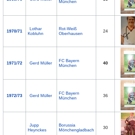
München
Lothar
Rot-Weiß
1970/71
24
Kobluhn
Oberhausen
FC Bayern
1971/72
Gerd Müller
40
München
FC Bayern
1972/73
Gerd Müller
36
München
Jupp
Borussia
30
Heynckes
Mönchengladbach