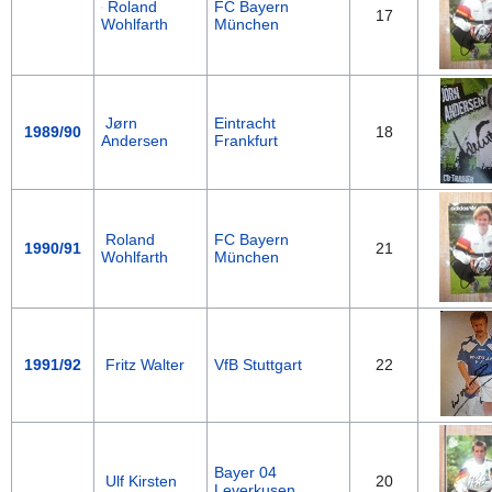
Roland
FC Bayern
17
Wohlfarth
München
Jørn
Eintracht
1989/90
18
Andersen
Frankfurt
Roland
FC Bayern
1990/91
21
Wohlfarth
München
1991/92
Fritz Walter
VfB Stuttgart
22
Bayer 04
Ulf Kirsten
20
Leverkusen