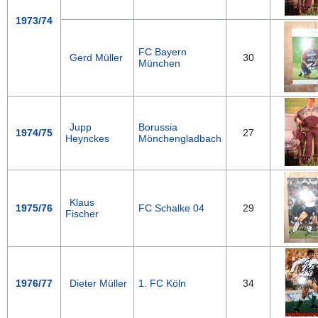
1973/74
FC Bayern
Gerd Müller
30
München
Jupp
Borussia
1974/75
27
Heynckes
Mönchengladbach
Klaus
1975/76
FC Schalke 04
29
Fischer
1976/77
Dieter Müller
1. FC Köln
34