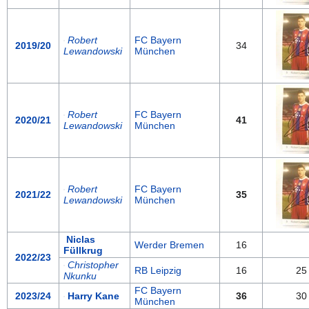
Robert
FC Bayern
2019/20
34
Lewandowski
München
Robert
FC Bayern
2020/21
41
Lewandowski
München
Robert
FC Bayern
2021/22
35
Lewandowski
München
Niclas
Werder Bremen
16
Füllkrug
2022/23
Christopher
RB Leipzig
16
25
Nkunku
FC Bayern
2023/24
Harry Kane
36
30
München