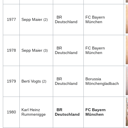
BR
FC Bayern
1977
Sepp Maier
(2)
Deutschland
München
BR
FC Bayern
1978
Sepp Maier
(3)
Deutschland
München
BR
Borussia
1979
Berti Vogts
(2)
Deutschland
Mönchengladbach
Karl Heinz
BR
FC Bayern
1980
Rummenigge
Deutschland
München