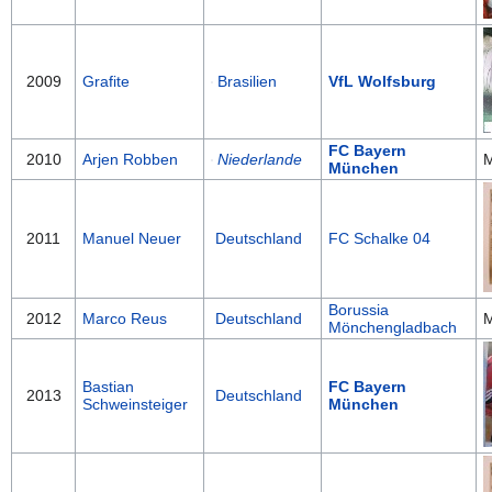
2009
Grafite
Brasilien
VfL Wolfsburg
FC Bayern
2010
Arjen Robben
Niederlande
M
München
2011
Manuel Neuer
Deutschland
FC Schalke 04
Borussia
2012
Marco Reus
Deutschland
M
Mönchengladbach
Bastian
FC Bayern
2013
Deutschland
Schweinsteiger
München