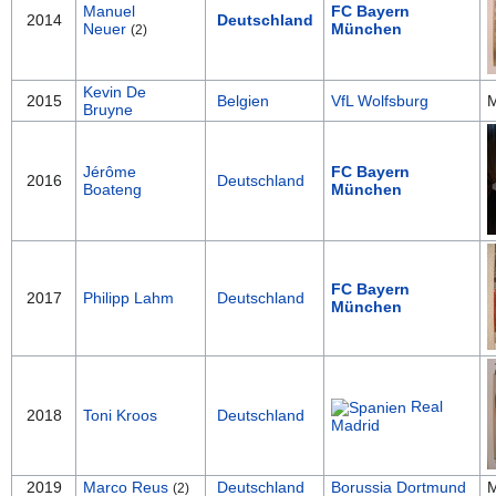
Manuel
FC Bayern
2014
Deutschland
Neuer
München
(2)
Kevin De
2015
Belgien
VfL Wolfsburg
M
Bruyne
Jérôme
FC Bayern
2016
Deutschland
Boateng
München
FC Bayern
2017
Philipp Lahm
Deutschland
München
Real
2018
Toni Kroos
Deutschland
Madrid
2019
Marco Reus
Deutschland
Borussia Dortmund
M
(2)