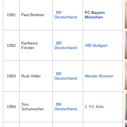
BR
FC Bayern
1981
Paul Breitner
Deutschland
München
Karlheinz
BR
1982
VfB Stuttgart
Förster
Deutschland
BR
1983
Rudi Völler
Werder Bremen
Deutschland
Toni
BR
1984
1. FC Köln
Schumacher
Deutschland