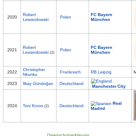
Robert
FC Bayern
2020
Polen
Lewandowski
München
Robert
FC Bayern
2021
Polen
Lewandowski
München
(2)
Christopher
2022
Frankreich
RB Leipzig
M
Nkunku
2023
İlkay Gündoğan
Deutschland
Manchester City
Real
2024
Toni Kroos
Deutschland
(2)
Madrid
Datenschutzerklärung