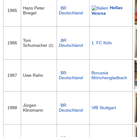
Hellas
Hans Peter
BR
1985
Briegel
Deutschland
Verona
Toni
BR
1986
1. FC Köln
Schumacher
Deutschland
(2)
BR
Borussia
1987
Uwe Rahn
Deutschland
Mönchengladbach
Jürgen
BR
1988
VfB Stuttgart
Klinsmann
Deutschland