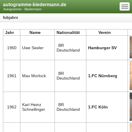
—
autogramme-biedermann.de
—
—
Autogramme - Biedermann
fubjahrs
Jahr
Name
Nationalität
Verein
BR
1960
Uwe Seeler
Hamburger SV
Deutschland
BR
1961
Max Morlock
1.FC Nürnberg
Deutschland
Karl Heinz
BR
1962
1.FC Köln
Schnellinger
Deutschland