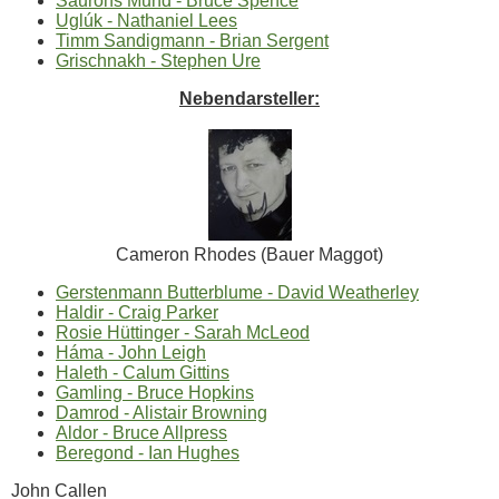
Saurons Mund - Bruce Spence
Uglúk - Nathaniel Lees
Timm Sandigmann - Brian Sergent
Grischnakh - Stephen Ure
Nebendarsteller:
Cameron Rhodes (Bauer Maggot)
Gerstenmann Butterblume - David Weatherley
Haldir - Craig Parker
Rosie Hüttinger - Sarah McLeod
Háma - John Leigh
Haleth - Calum Gittins
Gamling - Bruce Hopkins
Damrod - Alistair Browning
Aldor - Bruce Allpress
Beregond - Ian Hughes
John Callen