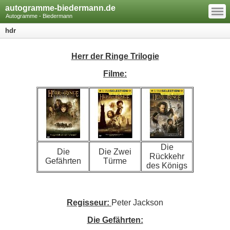
—
autogramme-biedermann.de
—
—
Autogramme - Biedermann
hdr
Herr der Ringe Trilogie
Filme:
Die
Die
Die Zwei
Rückkehr
Gefährten
Türme
des Königs
Regisseur:
Peter Jackson
Die Gefährten: