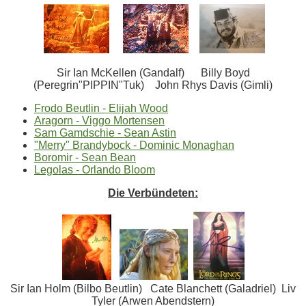
Sir Ian McKellen (Gandalf) Billy Boyd
(Peregrin"PIPPIN"Tuk) John Rhys Davis (Gimli)
Frodo Beutlin - Elijah Wood
Aragorn - Viggo Mortensen
Sam Gamdschie - Sean Astin
"Merry" Brandybock - Dominic Monaghan
Boromir - Sean Bean
Legolas - Orlando Bloom
Die Verbündeten:
Sir Ian Holm (Bilbo Beutlin) Cate Blanchett (Galadriel) Liv
Tyler (Arwen Abendstern)