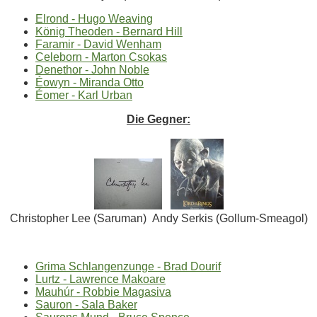
Elrond - Hugo Weaving
König Theoden - Bernard Hill
Faramir - David Wenham
Celeborn - Marton Csokas
Denethor - John Noble
Éowyn - Miranda Otto
Éomer - Karl Urban
Die Gegner:
Christopher Lee (Saruman) Andy Serkis (Gollum-Smeagol)
Grima Schlangenzunge - Brad Dourif
Lurtz - Lawrence Makoare
Mauhúr - Robbie Magasiva
Sauron - Sala Baker