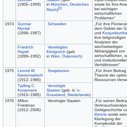
(1905–1999)
in
München
,
Deutsches
sowie für ihre A
[2]
bei wichtigen
Reich
)
wirtschaftlichen
Problemen“
1974
Gunnar
Schweden
„Für ihre Pionierar
Myrdal
dem Gebiet der G
(1898–1987)
und
Konjunkturthe
ihre tiefgründigen
Analysen der
wechselseitigen
Friedrich
Vereinigtes
Abhängigkeit von
Hayek
Königreich
(geb.
wirtschaftlichen, s
(1899–1992)
in
Wien
,
Österreich
)
und institutionelle
Verhältnissen“
1975
Leonid W.
Sowjetunion
„Für ihren Beitrag
Kantorowitsch
Theorie der optim
(1912–1986)
Ressourcen-Verw
Tjalling C.
Vereinigte
Koopmans
Staaten
(geb. in
's-
(1910–1985)
Graveland
,
Niederlande
)
1976
Milton
Vereinigte Staaten
„Für seinen Beitra
Friedman
Verbrauchsanalyse
(1912–2006)
Geldgeschichte un
theorie
sowie sein
Klarlegung der
Komplexität der