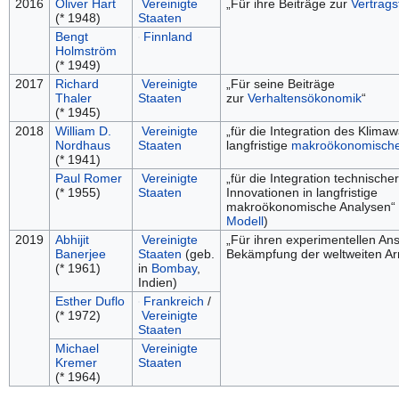
2016
Oliver Hart
Vereinigte
„Für ihre Beiträge zur
Vertrags
(* 1948)
Staaten
Bengt
Finnland
Holmström
(* 1949)
2017
Richard
Vereinigte
„Für seine Beiträge
Thaler
Staaten
zur
Verhaltensökonomik
“
(* 1945)
2018
William D.
Vereinigte
„für die Integration des Klimaw
Nordhaus
Staaten
langfristige
makroökonomisch
(* 1941)
Paul Romer
Vereinigte
„für die Integration technischer
(* 1955)
Staaten
Innovationen in langfristige
makroökonomische Analysen“ 
Modell
)
2019
Abhijit
Vereinigte
„Für ihren experimentellen Ans
Banerjee
Staaten
(geb.
Bekämpfung der weltweiten Ar
(* 1961)
in
Bombay
,
Indien)
Esther Duflo
Frankreich
/
(* 1972)
Vereinigte
Staaten
Michael
Vereinigte
Kremer
Staaten
(* 1964)