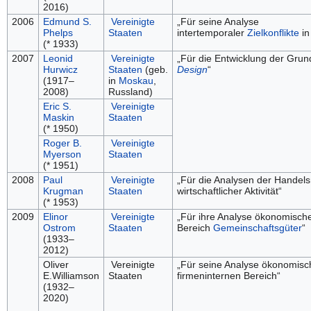
2016)
2006
Edmund S.
Vereinigte
„Für seine Analyse
Phelps
Staaten
intertemporaler
Zielkonflikte
i
(* 1933)
2007
Leonid
Vereinigte
„Für die Entwicklung der Gru
Hurwicz
Staaten
(geb.
Design
“
(1917–
in
Moskau
,
2008)
Russland)
Eric S.
Vereinigte
Maskin
Staaten
(* 1950)
Roger B.
Vereinigte
Myerson
Staaten
(* 1951)
2008
Paul
Vereinigte
„Für die Analysen der Hande
Krugman
Staaten
wirtschaftlicher Aktivität“
(* 1953)
2009
Elinor
Vereinigte
„Für ihre Analyse ökonomisch
Ostrom
Staaten
Bereich
Gemeinschaftsgüter
“
(1933–
2012)
Oliver
Vereinigte
„Für seine Analyse ökonomisc
E.Williamson
Staaten
firmeninternen Bereich“
(1932–
2020)