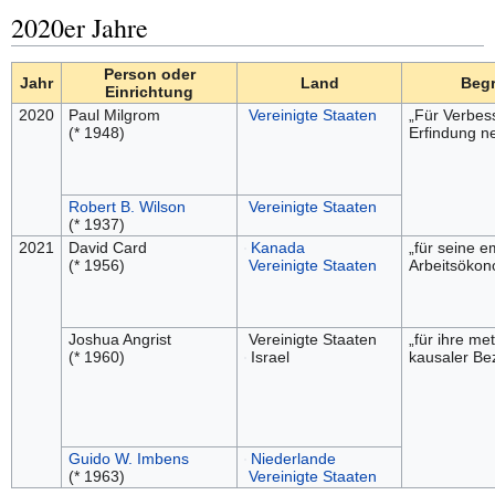
2020er Jahre
Person oder
Jahr
Land
Begr
Einrichtung
2020
Paul Milgrom
Vereinigte Staaten
„Für Verbe
(* 1948)
Erfindung n
Robert B. Wilson
Vereinigte Staaten
(* 1937)
2021
David Card
Kanada
„für seine e
(* 1956)
Vereinigte Staaten
Arbeitsökon
Joshua Angrist
Vereinigte Staaten
„für ihre me
(* 1960)
Israel
kausaler Be
Guido W. Imbens
Niederlande
(* 1963)
Vereinigte Staaten