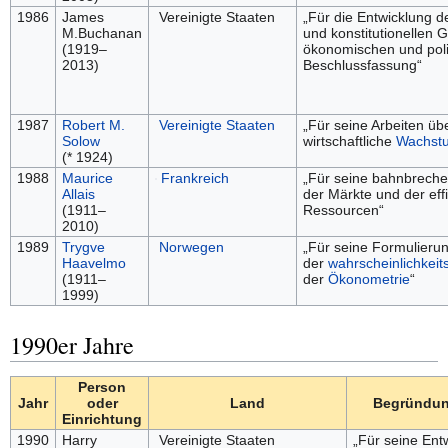
1986
James
Vereinigte Staaten
„Für die Entwicklung d
M.Buchanan
und konstitutionellen 
(1919–
ökonomischen und poli
2013)
Beschlussfassung“
1987
Robert M.
Vereinigte Staaten
„Für seine Arbeiten üb
Solow
wirtschaftliche
Wachstu
(* 1924)
1988
Maurice
Frankreich
„Für seine bahnbreche
Allais
der Märkte und der eff
(1911–
Ressourcen“
2010)
1989
Trygve
Norwegen
„Für seine Formulieru
Haavelmo
der
wahrscheinlichkeit
(1911–
der
Ökonometrie
“
1999)
1990er Jahre
Person
Jahr
oder
Land
Begründung
Einrichtung
1990
Harry
Vereinigte Staaten
„Für seine Ent