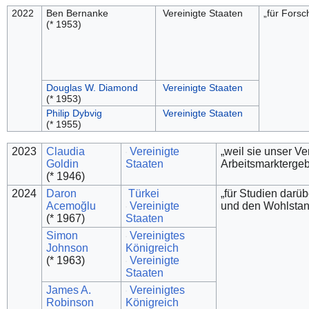
2022
Ben Bernanke
Vereinigte Staaten
„für Fors
(* 1953)
Douglas W. Diamond
Vereinigte Staaten
(* 1953)
Philip Dybvig
Vereinigte Staaten
(* 1955)
2023
Claudia
Vereinigte
„weil sie unser Ve
Goldin
Staaten
Arbeitsmarktergeb
(* 1946)
2024
Daron
Türkei
„für Studien darüb
Acemoğlu
Vereinigte
und den Wohlstan
(* 1967)
Staaten
Simon
Vereinigtes
Johnson
Königreich
(* 1963)
Vereinigte
Staaten
James A.
Vereinigtes
Robinson
Königreich