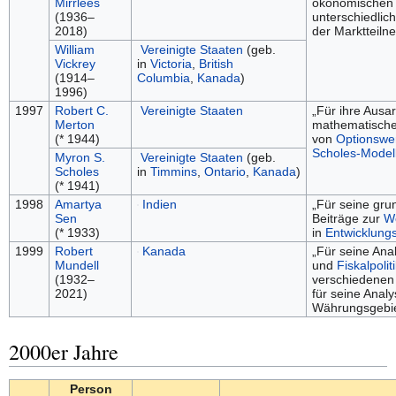
Mirrlees
ökonomischen 
(1936–
unterschiedlic
2018)
der Marktteiln
William
Vereinigte Staaten
(geb.
Vickrey
in
Victoria
,
British
(1914–
Columbia
,
Kanada
)
1996)
1997
Robert C.
Vereinigte Staaten
„Für ihre Ausar
Merton
mathematische
(* 1944)
von
Optionswe
Scholes-Model
Myron S.
Vereinigte Staaten
(geb.
Scholes
in
Timmins
,
Ontario
,
Kanada
)
(* 1941)
1998
Amartya
Indien
„Für seine gru
Sen
Beiträge zur
W
(* 1933)
in
Entwicklung
1999
Robert
Kanada
„Für seine Ana
Mundell
und
Fiskalpoliti
(1932–
verschiedene
2021)
für seine Analy
Währungsgebie
2000er Jahre
Person