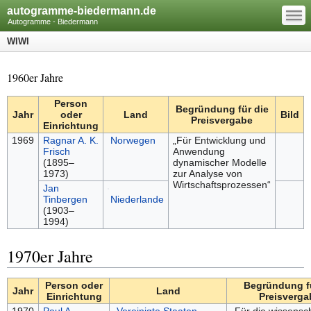
—
autogramme-biedermann.de
—
—
Autogramme - Biedermann
WIWI
1960er Jahre
Person
Begründung für die
Jahr
oder
Land
Bild
Preisvergabe
Einrichtung
1969
Ragnar A. K.
Norwegen
„Für Entwicklung und
Frisch
Anwendung
(1895–
dynamischer Modelle
1973)
zur Analyse von
Wirtschaftsprozessen“
Jan
Tinbergen
Niederlande
(1903–
1994)
1970er Jahre
Person oder
Begründung fü
Jahr
Land
Einrichtung
Preisverga