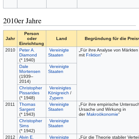
2010er Jahre
Person
Jahr
oder
Land
Begründung für die Prei
Einrichtung
2010
Peter A.
Vereinigte
„Für ihre Analyse von Märkten
Diamond
Staaten
mit
Friktion
“
(* 1940)
Dale
Vereinigte
Mortensen
Staaten
(1939–
2014)
Christopher
Vereinigtes
Pissarides
Königreich
/
(* 1948)
Zypern
2011
Thomas
Vereinigte
„Für ihre empirische Untersuc
Sargent
Staaten
Ursache und Wirkung in
(* 1943)
der
Makroökonomie
“
Christopher
Vereinigte
Sims
Staaten
(* 1942)
2012
Alvin E.
Vereinigte
„Für die Theorie stabiler Vert