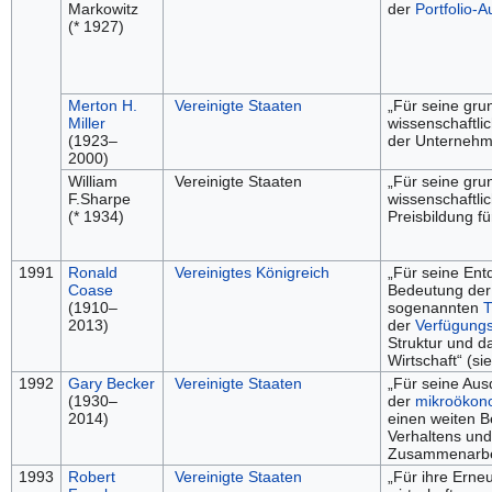
Markowitz
der
Portfolio-
(* 1927)
Merton H.
Vereinigte Staaten
„Für seine gr
Miller
wissenschaftli
(1923–
der Unternehm
2000)
William
Vereinigte Staaten
„Für seine gru
F.Sharpe
wissenschaftli
(* 1934)
Preisbildung f
1991
Ronald
Vereinigtes Königreich
„Für seine Ent
Coase
Bedeutung der
(1910–
sogenannten
T
2013)
der
Verfügungs
Struktur und d
Wirtschaft“ (s
1992
Gary Becker
Vereinigte Staaten
„Für seine Au
(1930–
der
mikroökon
2014)
einen weiten B
Verhaltens und
Zusammenarbe
1993
Robert
Vereinigte Staaten
„Für ihre Erne