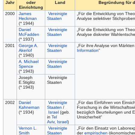
Jahr
oder
Land
Begründung für d
Einrichtung
2000
James
Vereinigte
„Für die Entwicklung von The
Heckman
Staaten
Analyse selektiver Stichproben
(* 1944)
Daniel
Vereinigte
„Für die Entwicklung von The
McFadden
Staaten
Analyse diskreter Wahlentsch
(* 1937)
2001
George A.
Vereinigte
„Für ihre Analyse von Märkten
Akerlof
Staaten
Information
“
(* 1940)
A. Michael
Vereinigte
Spence
Staaten
(* 1943)
Joseph
Vereinigte
E.Stiglitz
Staaten
(* 1943)
2002
Daniel
Vereinigte
„Für das Einführen von Einsic
Kahneman
Staaten
/
Forschung in die Wirtschaftsw
(* 1934)
Israel
(geb.
bezüglich Beurteilungen und 
in
Tel
Unsicherheit“
Aviv
,
Israel
)
Vernon L.
Vereinigte
„Für den Einsatz von Laborex
Smith
Staaten
der
empirischen
ökonomischen 