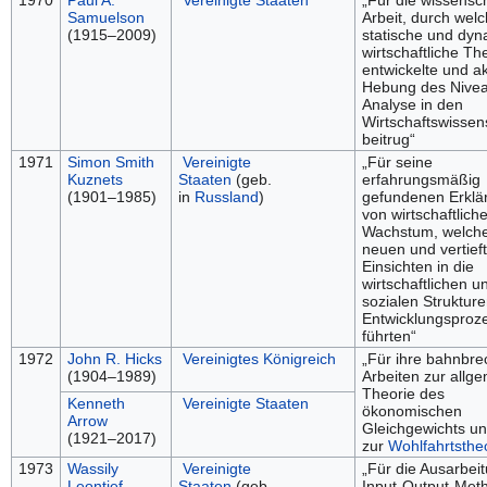
1970
Paul A.
Vereinigte Staaten
„Für die wissensch
Samuelson
Arbeit, durch welc
(1915–2009)
statische und dy
wirtschaftliche Th
entwickelte und ak
Hebung des Nivea
Analyse in den
Wirtschaftswissen
beitrug“
1971
Simon Smith
Vereinigte
„Für seine
Kuznets
Staaten
(geb.
erfahrungsmäßig
(1901–1985)
in
Russland
)
gefundenen Erklä
von wirtschaftlich
Wachstum, welche
neuen und vertief
Einsichten in die
wirtschaftlichen u
sozialen Struktur
Entwicklungsproz
führten“
1972
John R. Hicks
Vereinigtes Königreich
„Für ihre bahnbr
(1904–1989)
Arbeiten zur allg
Theorie des
Kenneth
Vereinigte Staaten
ökonomischen
Arrow
Gleichgewichts u
(1921–2017)
zur
Wohlfahrtsthe
1973
Wassily
Vereinigte
„Für die Ausarbei
Leontief
Staaten
(geb.
Input-Output-Met