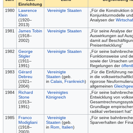
Einrichtung
1980
Lawrence
Vereinigte Staaten
„Für die Konstruktion
Klein
Konjunkturmodelle un
(1920–
Analysen der
Wirtschaf
2013)
1981
James Tobin
Vereinigte Staaten
„Für seine Analyse de
(1918–
Auswirkungen auf Aus
2002)
damit auf Beschäftigun
Preisentwicklung“
1982
George
Vereinigte Staaten
„Für seine bahnbreche
Stigler
Funktionsweise und de
(1911–
sowie der Ursachen u
1991)
Regelungen der
öffent
1983
Gérard
Vereinigte
„Für die Einführung n
Debreu
Staaten
(geb.
in die volkswirtschaftl
(1921–
in
Calais
,
Frankreich
)
rigorose Neuformulier
2004)
allgemeinen
Gleichgew
1984
Richard
Vereinigtes
„Für seine bahnbreche
Stone
Königreich
Entwicklung von volksw
(1913–
Gesamtrechnungssyste
1991)
Grundlage empirischer
radikal verbessert hat“
1985
Franco
Vereinigte
„Für seine bahnbreche
Modigliani
Staaten
(geb.
Sparverhalten der Fin
(1918–
in
Rom
,
Italien
)
2003)