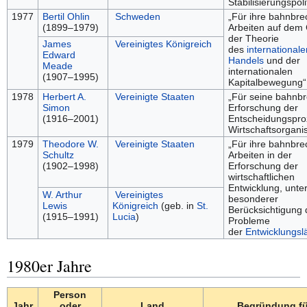
Stabilisierungspoli
1977
Bertil Ohlin
Schweden
„Für ihre bahnbr
(1899–1979)
Arbeiten auf dem 
der Theorie
James
Vereinigtes Königreich
des
internationale
Edward
Handels
und der
Meade
internationalen
(1907–1995)
Kapitalbewegung“
1978
Herbert A.
Vereinigte Staaten
„Für seine bahnb
Simon
Erforschung der
(1916–2001)
Entscheidungspro
Wirtschaftsorgani
1979
Theodore W.
Vereinigte Staaten
„Für ihre bahnbr
Schultz
Arbeiten in der
(1902–1998)
Erforschung der
wirtschaftlichen
Entwicklung, unte
W. Arthur
Vereinigtes
besonderer
Lewis
Königreich
(geb. in
St.
Berücksichtigung 
(1915–1991)
Lucia
)
Probleme
der
Entwicklungsl
1980er Jahre
Person
Jahr
oder
Land
Begründung fü