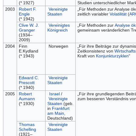
(* 1927)
Studien unterschiedlicher Ma
2003
Robert F.
Vereinigte
„Für Methoden zur Analyse ök
Engle
Staaten
zeitlich variabler
Volatilität
(
AR
(* 1942)
Clive W. J.
Vereinigtes
„Für Methoden zur
Analyse ök
Granger
Königreich
gemeinsam veränderlichen Tr
(1934–
2009)
2004
Finn
Norwegen
„Für ihre Beiträge zur dynam
E.Kydland
Zeitkonsistenz von
Wirtschaftsp
(* 1943)
Kraft von
Konjunkturzyklen
“
Edward C.
Vereinigte
Prescott
Staaten
(* 1940)
2005
Robert
Israel
/
„Für ihre grundlegenden Beitr
Aumann
Vereinigte
zum besseren Verständnis von
(* 1930)
Staaten
(geb.
in
Frankfurt
am Main
,
Deutschland)
Thomas
Vereinigte
Schelling
Staaten
(1921–