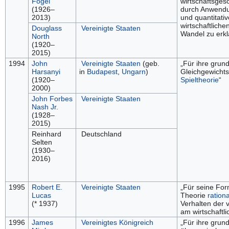
Fogel
wirtschaftsges
(1926–
durch Anwendu
2013)
und quantitati
wirtschaftlichen
Douglass
Vereinigte Staaten
Wandel zu erkl
North
(1920–
2015)
1994
John
Vereinigte Staaten
(geb.
„Für ihre grun
Harsanyi
in
Budapest
,
Ungarn
)
Gleichgewichts
(1920–
Spieltheorie
“
2000)
John Forbes
Vereinigte Staaten
Nash Jr.
(1928–
2015)
Reinhard
Deutschland
Selten
(1930–
2016)
1995
Robert E.
Vereinigte Staaten
„Für seine For
Lucas
Theorie
ration
(* 1937)
Verhalten der 
am wirtschaftl
1996
James
Vereinigtes Königreich
„Für ihre grun