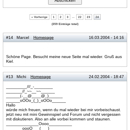
...
« Vorherige
1
2
3
22
23
24
(359 Einträge total)
#14 Marcel
Homepage
16.03.2004 - 14:16
Schöne Page. Besucht meine neue Seite mal wieder. Gruß aus
Kiel.
#13 Michi
Homepage
24.02.2004 - 18:47
_________///_-________
_______//_~~__~~______
______(-__@____@_)______
______oOOo_(_)_oOOo______
Hallo
würde mich freuen, wenn du mal wieder bei mir vorbeischaust.
jetzt neu mit mini Gewinnspiel und Forum und nicht vergessen
mit diskutieren. Also an alle vorbei kommen und staunen. ­
______________Oooo__________
_______oooO___(___)_______