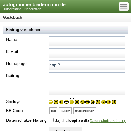
—
autogramme-biedermann.de
—
—
Autogramme - Biedermann
Gästebuch
Eintrag vornehmen
Name:
E-Mail:
Homepage:
Beitrag:
Smileys:
BB-Code:
fett
kursiv
unterstrichen
Datenschutzerklärung
Ja, ich akzeptiere die
Datenschutzerklärung.