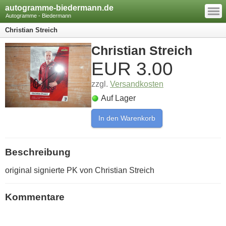
—
autogramme-biedermann.de
—
—
Autogramme - Biedermann
Christian Streich
Christian Streich
EUR
3.00
zzgl.
Versandkosten
Auf Lager
In den Warenkorb
Beschreibung
original signierte PK von Christian Streich
Kommentare